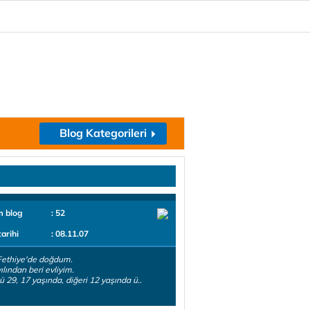
Blog Kategorileri
m blog
: 52
tarihi
: 08.11.07
Fethiye'de doğdum.
ılından beri evliyim.
 29, 17 yaşında, diğeri 12 yaşında ü..