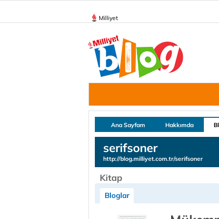
Milliyet
Ana Sayfam
Hakkımda
B
serifsoner
http://blog.milliyet.com.tr/serifsoner
Kitap
Bloglar