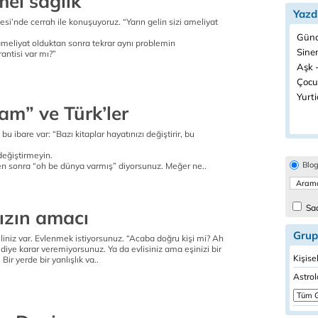
l sağlık
Yazd
i’nde cerrah ile konuşuyoruz. “Yarın gelin sizi ameliyat
Günd
ameliyat olduktan sonra tekrar aynı problemin
Sine
antisi var mı?”
Aşk -
Çocuk
Yurtiç
am” ve Türk’ler
u ibare var: “Bazı kitaplar hayatınızı değiştirir, bu
 değiştirmeyin.
Blo
ten sonra “oh be dünya varmış” diyorsunuz. Meğer ne..
Sad
ızın amacı
Grup
liniz var. Evlenmek istiyorsunuz. “Acaba doğru kişi mi? Ah
diye karar veremiyorsunuz. Ya da evlisiniz ama eşinizi bir
Kişise
Bir yerde bir yanlışlık va..
Astrol