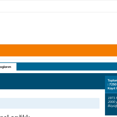
loglarım
Topla
: 7250
Kayıt 
1971 
2000 y
Büyüğü