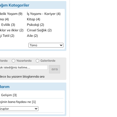
ığım Kategoriler
elik Yaşam (9)
İş Yaşamı - Kariyer (4)
ma (4)
Kitap (4)
 Evlilik (3)
Psikoloji (2)
lar ve ilkler (2)
Cinsel Sağlık (2)
i Tatil (2)
Aile (2)
glarda
Yazarlarda
Galerilerde
ece bu yazarın bloglarında ara
larım
l Gelişim [3]
ojinin bana faydası ne [1]