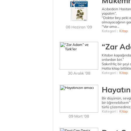
Mükemme
Acıbedem Hastanes
yapalım”.
“Doktor bey peki 
olmayacağının gar
“Var ama ..
08 Haziran '09
Kategori :
Kitap
“Zar Ad
Kitabın kapağında b
onlardan biri.”
Sakın!Hiç bir şeyi
Hatta kitap bittik
Kategori :
Kitap
30 Aralık '08
Hayatın
Bir düşünün, sevgi
bir öğrenebilsem” 
türlü çözemediniz. 
Kategori :
Kitap
09 Mart '08