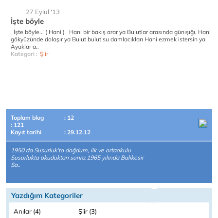
27 Eylül '13
İşte böyle
İşte böyle... ( Hani ) Hani bir bakış arar ya Bulutlar arasında günışığı, Hani
gökyüzünde dolaşır ya Bulut bulut su damlacıkları Hani ezmek istersin ya
Ayaklar a..
Kategori :
Şiir
Toplam blog
: 12
: 121
Kayıt tarihi
: 29.12.12
1950 da Susurluk'ta doğdum, ilk ve ortaokulu
Susurlukta okuduktan sonra,1965 yılında Balıkesir
Sa..
Yazdığım Kategoriler
Anılar (4)
Şiir (3)