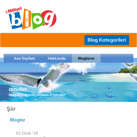
Blog Kategorileri
Ana Sayfam
Hakkımda
Bloglarım
ainaler
http://blog.milliyet.com.tr/ainaler
Şiir
Bloglar
01 Ocak '18