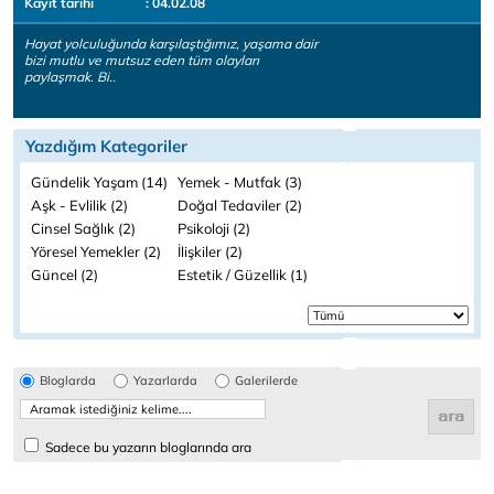
Kayıt tarihi
: 04.02.08
Hayat yolculuğunda karşılaştığımız, yaşama dair
bizi mutlu ve mutsuz eden tüm olayları
paylaşmak. Bi..
Yazdığım Kategoriler
Gündelik Yaşam (14)
Yemek - Mutfak (3)
Aşk - Evlilik (2)
Doğal Tedaviler (2)
Cinsel Sağlık (2)
Psikoloji (2)
Yöresel Yemekler (2)
İlişkiler (2)
Güncel (2)
Estetik / Güzellik (1)
Bloglarda
Yazarlarda
Galerilerde
Sadece bu yazarın bloglarında ara