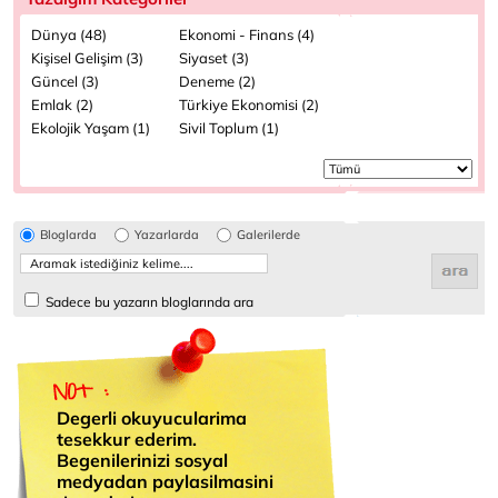
Dünya (48)
Ekonomi - Finans (4)
Kişisel Gelişim (3)
Siyaset (3)
Güncel (3)
Deneme (2)
Emlak (2)
Türkiye Ekonomisi (2)
Ekolojik Yaşam (1)
Sivil Toplum (1)
Bloglarda
Yazarlarda
Galerilerde
Sadece bu yazarın bloglarında ara
Degerli okuyucularima
tesekkur ederim.
Begenilerinizi sosyal
medyadan paylasilmasini