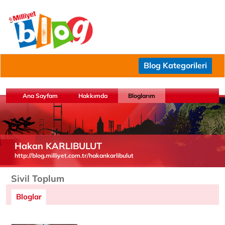
Blog Kategorileri
Ana Sayfam
Hakkımda
Bloglarım
Hakan KARLIBULUT
http://blog.milliyet.com.tr/hakankarlibulut
Sivil Toplum
Bloglar