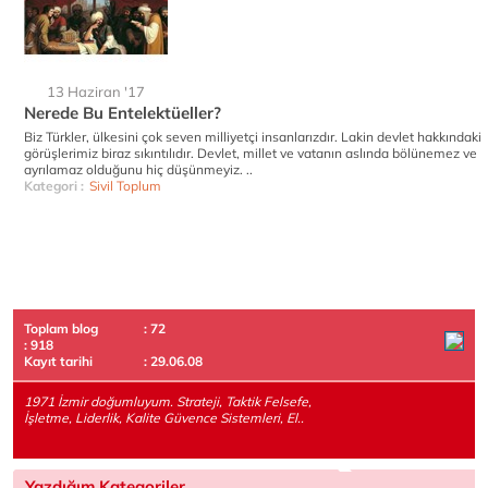
13 Haziran '17
Nerede Bu Entelektüeller?
Biz Türkler, ülkesini çok seven milliyetçi insanlarızdır. Lakin devlet hakkındaki
görüşlerimiz biraz sıkıntılıdır. Devlet, millet ve vatanın aslında bölünemez ve
ayrılamaz olduğunu hiç düşünmeyiz. ..
Kategori :
Sivil Toplum
Toplam blog
: 72
: 918
Kayıt tarihi
: 29.06.08
1971 İzmir doğumluyum. Strateji, Taktik Felsefe,
İşletme, Liderlik, Kalite Güvence Sistemleri, El..
Yazdığım Kategoriler