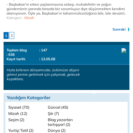
- Başbakan'ın erken yaşlanmasına sebep, muhalefetin ve yoğun
gündemlerin yanında birazda biz sorumluyuz diye düşünmekten kendimi
alamıyorum. Öyle ya, Başbakan'ın tahammülsüzlüğünü bile, bile devaml..
Kategori :
Mizah
Sonraki
1
2
Toplam blog
: 147
: 638
Kayıt tarihi
: 13.05.08
Hızla kirlenen dünyamızda, üstümüze düşen
görevi yerine getirmek için çalışmak, gelecek
kuşaklara..
Yazdığım Kategoriler
Siyaset (70)
Güncel (45)
Mizah (12)
Şiir (7)
Seçim (2)
Blog yazarları
tartışıyor! (2)
Yurtiçi Tatil (2)
Dünya (2)