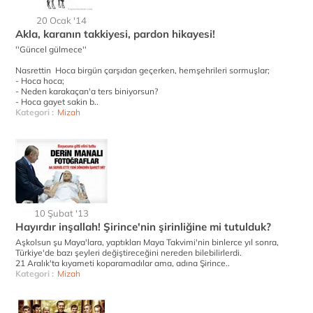
20 Ocak '14
Akla, karanın takkiyesi, pardon hikayesi!
''Güncel gülmece''
Nasrettin Hoca birgün çarşıdan geçerken, hemşehrileri sormuşlar;
- Hoca hoca;
- Neden karakaçan'a ters biniyorsun?
- Hoca gayet sakin b..
Kategori :
Mizah
10 Şubat '13
Hayırdır inşallah! Şirince'nin şirinliğine mi tutulduk?
Aşkolsun şu Maya'lara, yaptıkları Maya Takvimi'nin binlerce yıl sonra,
Türkiye'de bazı şeyleri değiştireceğini nereden bilebilirlerdi.
21 Aralık'ta kıyameti koparamadılar ama, adına Şirince..
Kategori :
Mizah