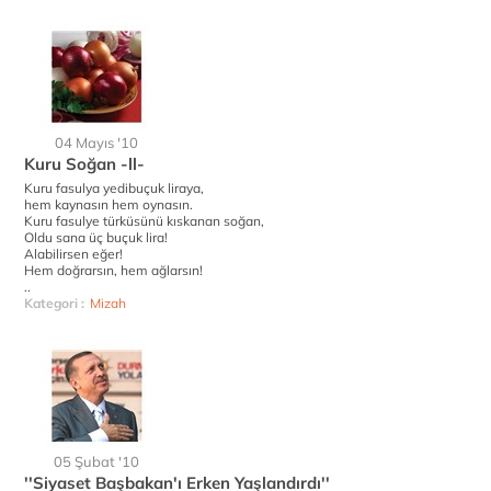
04 Mayıs '10
Kuru Soğan -ll-
Kuru fasulya yedibuçuk liraya,
hem kaynasın hem oynasın.
Kuru fasulye türküsünü kıskanan soğan,
Oldu sana üç buçuk lira!
Alabilirsen eğer!
Hem doğrarsın, hem ağlarsın!
..
Kategori :
Mizah
05 Şubat '10
''Siyaset Başbakan'ı Erken Yaşlandırdı''