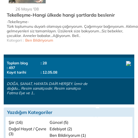
26 Mayıs '08
Tekelleşme-Hangi ülkede hangi şartlarda beslenir
-Tekelleşme-
Türk toplumunu duyarlı olamaya çağırıyorum. Çağırmıyor bağırıyorum. Aklıma
gelmeyenleri siz tamamlayın. Üzülerek size bakıyorum…Siz bebekler,
çocuklar. Anneler babalar…Ağlıyorum. Bell..
Kategori :
Ben Bildiriyorum
Toplam blog
: 28
: 497
Kayıt tarihi
: 12.05.08
DOĞA, SANAT, HAYATA DAİR HERŞEY. İzmir de
doğdu… Resim sanatçısıdır. Resim sanatçısı
Fatma Eye ve 1..
Yazdığım Kategoriler
Şiir (16)
Güncel (5)
Doğal Hayat / Çevre
Edebiyat (2)
(3)
Ben Bildiriyorum (1)