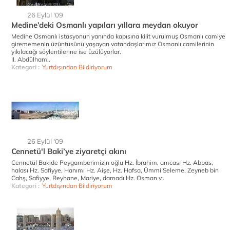
26 Eylül '09
Medine’deki Osmanlı yapıları yıllara meydan okuyor
Medine Osmanlı istasyonun yanında kapısına kilit vurulmuş Osmanlı camiye
girememenin üzüntüsünü yaşayan vatandaşlarımız Osmanlı camilerinin
yıkılacağı söylentilerine ise üzülüyorlar.
II. Abdülham..
Kategori :
Yurtdışından Bildiriyorum
26 Eylül '09
Cennetü'l Baki’ye ziyaretçi akını
Cennetül Bakide Peygamberimizin oğlu Hz. İbrahim, amcası Hz. Abbas,
halası Hz. Safiyye, Hanımı Hz. Aişe, Hz. Hafsa, Ümmi Seleme, Zeyneb bin
Cahş, Safiyye, Reyhane, Mariye, damadı Hz. Osman v..
Kategori :
Yurtdışından Bildiriyorum