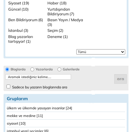
Siyaset (19)
Haber (18)
Güncel (10)
Yurtdışından
Bildiriyorum (7)
Ben Bildiriyorum (6)
Basın Yayın / Medya
(3)
İstanbul (3)
Seçim (2)
Blog yazarları
Deneme (1)
tartışıyor! (1)
Bloglarda
Yazarlarda
Galerilerde
Sadece bu yazarın bloglarında ara
Gruplarım
ülkem ve ülkemde yasayan insanlar [24]
mekke ve medine [11]
siyaset [10]
istanbul yerel seçimler [6]