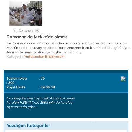
31 Ağustos '09
Ramazan’da Mekke’de olmak
Hiç tanımadığı insanların ellerinden uzanan birkaç hurma ile orucunu açan
Müslümanların, susayınca kana kana zemzem içerek serinledikleri görülüyor.
Aynı safta namaza durarak başka lisanlar ile ..
Kategori :
Yurtdışından Bildiriyorum
Toplam blog
: 75
: 800
Kayıt tarihi
: 29.06.08
Has Bilgi Birikim Yayıncılık A.S bünyesinde
kurulan HBB TV`nin 1993 yılında kuruluş
aşamasında göre..
Yazdığım Kategoriler