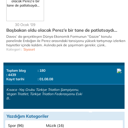
30 Ocak '09
Başbakan oldu olacak Perez’e bir tane de patlatsaydı…
Davos’ da gerçekleşen Dünya Ekonomik Formunun “Gazze” konulu
panelinde Erdoğan ile Perez arasındaki tansiyonu yüksek tartışmayı izlerken
hayretler içinde kaldım. Aslında pek de şaşırmam gerekir, çünk..
Kategori :
Siyaset
Toplam blog
: 180
: 4439
Kayıt tarihi
: 01.08.08
Kısaca -Yaş Grubu Türkiye Triatlon Şampiyonu,
Vegan Triatlet, Türkiye Triatlon Federasyonu Eski
B..
Yazdığım Kategoriler
Spor (96)
Müzik (16)