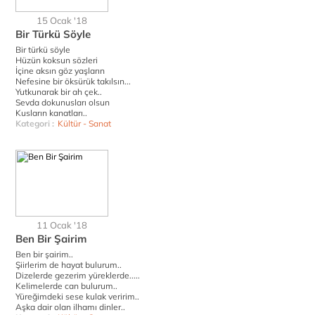
15 Ocak '18
Bir Türkü Söyle
Bir türkü söyle
Hüzün koksun sözleri
İçine aksın göz yaşların
Nefesine bir öksürük takılsın...
Yutkunarak bir ah çek..
Sevda dokunusları olsun
Kusların kanatları..
Kategori :
Kültür - Sanat
11 Ocak '18
Ben Bir Şairim
Ben bir şairim..
Şiirlerim de hayat bulurum..
Dizelerde gezerim yüreklerde.....
Kelimelerde can bulurum..
Yüreğimdeki sese kulak veririm..
Aşka dair olan ilhamı dinler..