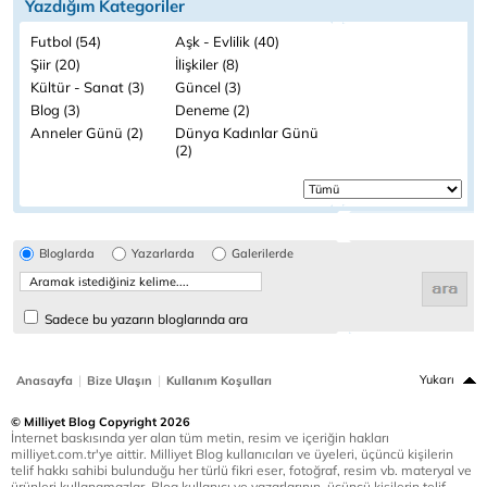
Yazdığım Kategoriler
Futbol (54)
Aşk - Evlilik (40)
Şiir (20)
İlişkiler (8)
Kültür - Sanat (3)
Güncel (3)
Blog (3)
Deneme (2)
Anneler Günü (2)
Dünya Kadınlar Günü
(2)
Bloglarda
Yazarlarda
Galerilerde
Sadece bu yazarın bloglarında ara
|
|
Yukarı
Anasayfa
Bize Ulaşın
Kullanım Koşulları
© Milliyet Blog Copyright 2026
İnternet baskısında yer alan tüm metin, resim ve içeriğin hakları
milliyet.com.tr'ye aittir. Milliyet Blog kullanıcıları ve üyeleri, üçüncü kişilerin
telif hakkı sahibi bulunduğu her türlü fikri eser, fotoğraf, resim vb. materyal ve
ürünleri kullanamazlar. Blog kullanıcı ve yazarlarının, üçüncü kişilerin telif