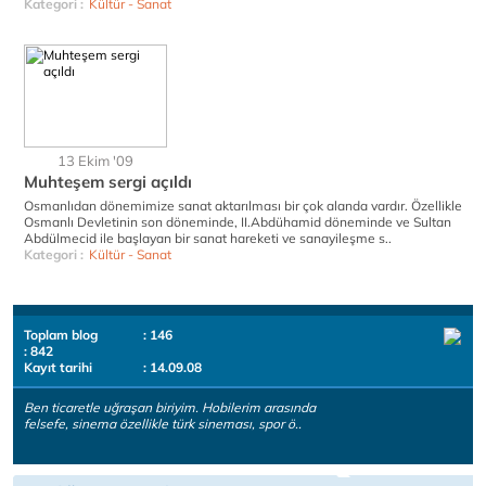
Kategori :
Kültür - Sanat
13 Ekim '09
Muhteşem sergi açıldı
Osmanlıdan dönemimize sanat aktarılması bir çok alanda vardır. Özellikle
Osmanlı Devletinin son döneminde, II.Abdühamid döneminde ve Sultan
Abdülmecid ile başlayan bir sanat hareketi ve sanayileşme s..
Kategori :
Kültür - Sanat
Toplam blog
: 146
: 842
Kayıt tarihi
: 14.09.08
Ben ticaretle uğraşan biriyim. Hobilerim arasında
felsefe, sinema özellikle türk sineması, spor ö..