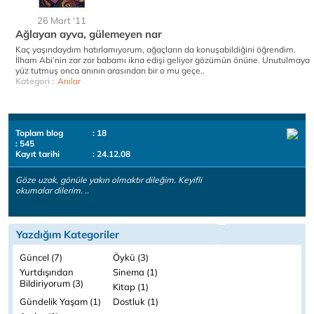
26 Mart '11
Ağlayan ayva, gülemeyen nar
Kaç yaşındaydım hatırlamıyorum, ağaçların da konuşabildiğini öğrendim.
İlham Abi’nin zar zor babamı ikna edişi geliyor gözümün önüne. Unutulmaya
yüz tutmuş onca anının arasından bir o mu geçe..
Kategori :
Anılar
Toplam blog
: 18
: 545
Kayıt tarihi
: 24.12.08
Göze uzak, gönüle yakın olmaktır dileğim. Keyifli
okumalar dilerim. ..
Yazdığım Kategoriler
Güncel (7)
Öykü (3)
Yurtdışından
Sinema (1)
Bildiriyorum (3)
Kitap (1)
Gündelik Yaşam (1)
Dostluk (1)