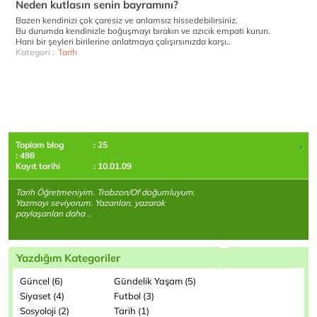
Neden kutlasın senin bayramını?
Bazen kendinizi çok çaresiz ve anlamsız hissedebilirsiniz.
Bu durumda kendinizle boğuşmayı bırakın ve azıcık empati kurun.
Hani bir şeyleri birilerine anlatmaya çalışırsınızda karşı..
Kategori :
Tarih
Toplam blog
: 25
: 498
Kayıt tarihi
: 10.01.09
Tarih Öğretmeniyim. Trabzon/Of doğumluyum.
Yazmayı seviyorum. Yazanları, yazarak
paylaşanları daha ..
Yazdığım Kategoriler
Güncel (6)
Gündelik Yaşam (5)
Siyaset (4)
Futbol (3)
Sosyoloji (2)
Tarih (1)