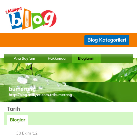
Blog Kategorileri
Ana Sayfam
Hakkımda
Bloglarım
bumerang
http://blog.milliyet.com.tr/bumerang
Tarih
Bloglar
30 Ekim '12