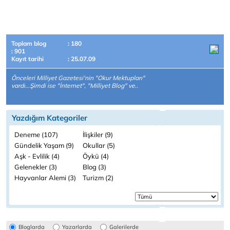
Toplam blog
: 180
: 901
Kayıt tarihi
: 25.07.09
Önceleri Milliyet Gazetesi'nin "Okur Mektupları"
vardı...Şimdi ise "İnternet", "Milliyet Blog" ve..
Yazdığım Kategoriler
Deneme (107)
İlişkiler (9)
Gündelik Yaşam (9)
Okullar (5)
Aşk - Evlilik (4)
Öykü (4)
Gelenekler (3)
Blog (3)
Hayvanlar Alemi (3)
Turizm (2)
Bloglarda
Yazarlarda
Galerilerde