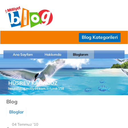
Blog Kategorileri
Ana Sayfam
Hakkımda
Bloglarım
HÜSREV KARAGÖZ
http://blog.milliyet.com.tr/uzak158
Blog
Bloglar
04 Temmuz '10