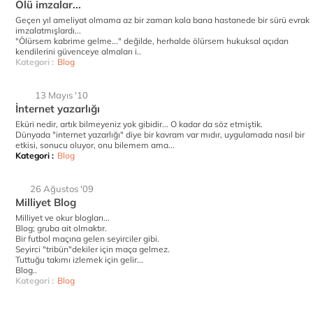
Ölü imzalar...
Geçen yıl ameliyat olmama az bir zaman kala bana hastanede bir sürü evrak
imzalatmışlardı...
"Ölürsem kabrime gelme..." değilde, herhalde ölürsem hukuksal açıdan
kendilerini güvenceye almaları i..
Kategori :
Blog
13 Mayıs '10
İnternet yazarlığı
Eküri nedir, artık bilmeyeniz yok gibidir... O kadar da söz etmiştik.
Dünyada "internet yazarlığı" diye bir kavram var mıdır, uygulamada nasıl bir
etkisi, sonucu oluyor, onu bilemem ama...
Kategori :
Blog
26 Ağustos '09
Milliyet Blog
Milliyet ve okur blogları...
Blog; gruba ait olmaktır.
Bir futbol maçına gelen seyirciler gibi.
Seyirci "tribün"dekiler için maça gelmez.
Tuttuğu takımı izlemek için gelir...
Blog..
Kategori :
Blog