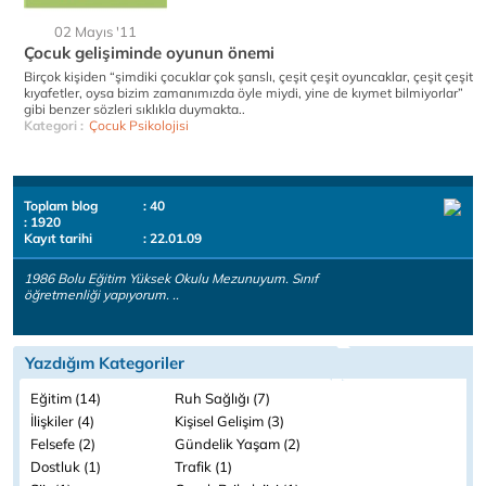
02 Mayıs '11
Çocuk gelişiminde oyunun önemi
Birçok kişiden “şimdiki çocuklar çok şanslı, çeşit çeşit oyuncaklar, çeşit çeşit
kıyafetler, oysa bizim zamanımızda öyle miydi, yine de kıymet bilmiyorlar”
gibi benzer sözleri sıklıkla duymakta..
Kategori :
Çocuk Psikolojisi
Toplam blog
: 40
: 1920
Kayıt tarihi
: 22.01.09
1986 Bolu Eğitim Yüksek Okulu Mezunuyum. Sınıf
öğretmenliği yapıyorum. ..
Yazdığım Kategoriler
Eğitim (14)
Ruh Sağlığı (7)
İlişkiler (4)
Kişisel Gelişim (3)
Felsefe (2)
Gündelik Yaşam (2)
Dostluk (1)
Trafik (1)