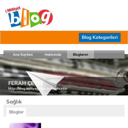
Blog Kategorileri
Ana Sayfam
Hakkımda
Bloglarım
FERAH ÇETİN
http://blog.milliyet.com.tr/ferahcetin
Sağlık
Bloglar