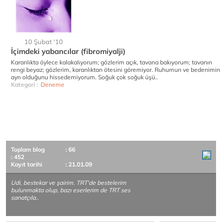
10 Şubat '10
İçimdeki yabancılar (fibromiyalji)
Karanlıkta öylece kalakalıyorum; gözlerim açık, tavana bakıyorum; tavanın
rengi beyaz; gözlerim, karanlıktan ötesini göremiyor. Ruhumun ve bedenimin
ayrı olduğunu hissedemiyorum. Soğuk çok soğuk üşü..
Kategori :
Deneme
Toplam blog
: 66
: 452
Kayıt tarihi
: 21.01.09
Udi, bestekar ve şairim. TRT'de bestelerim
bulunmakta olup, bazı eserlerim de TRT ses
sanatçıla..