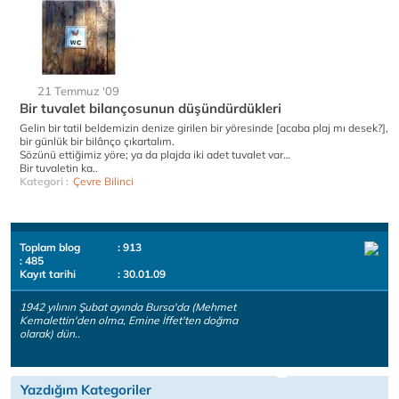
21 Temmuz '09
Bir tuvalet bilançosunun düşündürdükleri
Gelin bir tatil beldemizin denize girilen bir yöresinde [acaba plaj mı desek?],
bir günlük bir bilânço çıkartalım.
Sözünü ettiğimiz yöre; ya da plajda iki adet tuvalet var…
Bir tuvaletin ka..
Kategori :
Çevre Bilinci
Toplam blog
: 913
: 485
Kayıt tarihi
: 30.01.09
1942 yılının Şubat ayında Bursa'da (Mehmet
Kemalettin'den olma, Emine İffet'ten doğma
olarak) dün..
Yazdığım Kategoriler