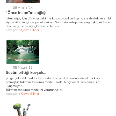
08 Aralık '14
"Önce insan"ın sağlığı
İki-üç ağaç için dünyayı birbirine katan o cıvıl cıvıl gençlere destek veren bir
siyasi kitlenin içinde yer alacaksın. Sonra da kalkıp, kavşak/yol/köprü falan
deyip o güzelim ağaçlardan binlercesin..
Kategori :
Çevre Bilinci
05 Nisan '12
Sözün bittiği kavşak...
Şu gerçek artık herkes tarafından kolaylıkla kavranabilecek bir kıvama
gelmiştir: Tüketim toplumu modeli, akılcı bir çevre düzenlemesi ile
uyuşmuyor!..
Tüketim toplumu modelini yaratan ve s..
Kategori :
Çevre Bilinci