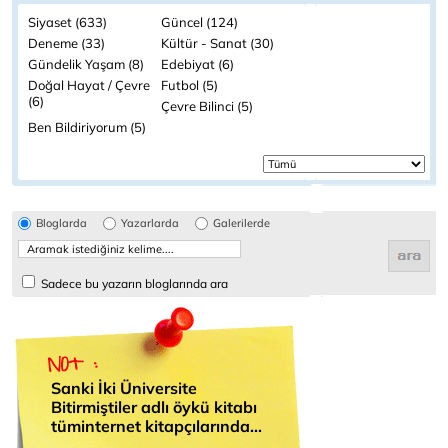
Siyaset (633)
Güncel (124)
Deneme (33)
Kültür - Sanat (30)
Gündelik Yaşam (8)
Edebiyat (6)
Doğal Hayat / Çevre
Futbol (5)
(6)
Çevre Bilinci (5)
Ben Bildiriyorum (5)
Bloglarda
Yazarlarda
Galerilerde
Sadece bu yazarın bloglarında ara
Sanki İki Üniversite
Bitirmiştiler adlı öykü kitabı
tüminternet kitapçılarında...