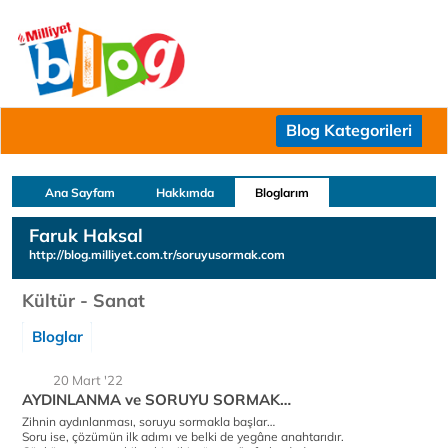
Blog Kategorileri
Ana Sayfam
Hakkımda
Bloglarım
Faruk Haksal
http://blog.milliyet.com.tr/soruyusormak.com
Kültür - Sanat
Bloglar
20 Mart '22
AYDINLANMA ve SORUYU SORMAK…
Zihnin aydınlanması, soruyu sormakla başlar…
Soru ise, çözümün ilk adımı ve belki de yegâne anahtarıdır.