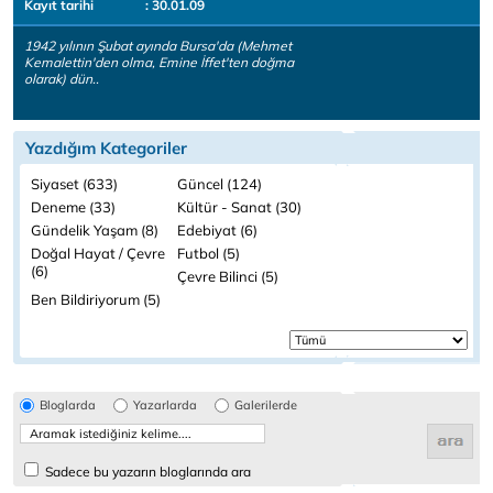
Kayıt tarihi
: 30.01.09
1942 yılının Şubat ayında Bursa'da (Mehmet
Kemalettin'den olma, Emine İffet'ten doğma
olarak) dün..
Yazdığım Kategoriler
Siyaset (633)
Güncel (124)
Deneme (33)
Kültür - Sanat (30)
Gündelik Yaşam (8)
Edebiyat (6)
Doğal Hayat / Çevre
Futbol (5)
(6)
Çevre Bilinci (5)
Ben Bildiriyorum (5)
Bloglarda
Yazarlarda
Galerilerde
Sadece bu yazarın bloglarında ara