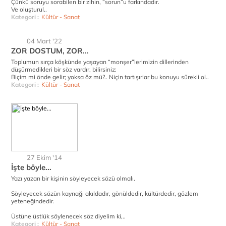
Çünkü soruyu sorabilen bir zihin, “sorun”u farkındadır.
Ve oluşturul..
Kategori :
Kültür - Sanat
04 Mart '22
ZOR DOSTUM, ZOR…
Toplumun sırça köşkünde yaşayan “monşer”lerimizin dillerinden
düşürmedikleri bir söz vardır, bilirsiniz:
Biçim mi önde gelir; yoksa öz mü?.. Niçin tartışırlar bu konuyu sürekli ol..
Kategori :
Kültür - Sanat
27 Ekim '14
İşte böyle...
Yazı yazan bir kişinin söyleyecek sözü olmalı.
Söyleyecek sözün kaynağı akıldadır, gönüldedir, kültürdedir, gözlem
yeteneğindedir.
Üstüne üstlük söylenecek söz diyelim ki,..
Kategori :
Kültür - Sanat