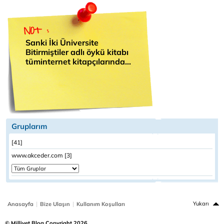
Sanki İki Üniversite
Bitirmiştiler adlı öykü kitabı
tüminternet kitapçılarında...
Gruplarım
[41]
www.akceder.com [3]
|
|
Yukarı
Anasayfa
Bize Ulaşın
Kullanım Koşulları
© Milliyet Blog Copyright 2026