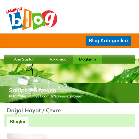
Blog Kategorileri
Ana Sayfam
Hakkımda
Bloglarım
Sahipsiz Gezegen
http://blog.milliyet.com.tr/sahipsizgezegen
Doğal Hayat / Çevre
Bloglar