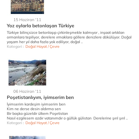
15 Haziran '11
Yoz oylarla betonlaşan Türkiye
Türkiye bilinçsizce betonlaşıp çirkinleşmekle kalmıyor , inşaat artıkları
ormanlara tepiliyor, derelere ırmaklara göllere denizlere dökülüyor. Doğal
yaşam her yıl daha fazla yok ediliyor, doğal ..
Kategori :
Doğal Hayat / Çevre
06 Haziran '11
Poşetistanlıyım, iyimserim ben
İyimserim kardeşim iyimserim ben
Kim ne derse desin aldırma sen
Bir başka güzeldir ülkem Poşetistan
Nasıl ezgilesem azdır vatanımdır o güllük gülistan Derelerine şırıl şırıl ..
Kategori :
Doğal Hayat / Çevre