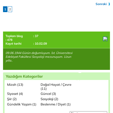
Sonraki
1
2
Toplam blog
: 37
: 478
Kayıt tarihi
: 10.02.09
09.06.1944 Gürün doğumluyum. İst. Üniversitesi
Edebiyat Fakültesi Sosyoloji mezunuyum. Uzun
yılla..
Yazdığım Kategoriler
Mizah (13)
Doğal Hayat / Çevre
(11)
Siyaset (4)
Güncel (3)
Şiir (2)
Sosyoloji (2)
Gündelik Yaşam (1)
Beslenme / Diyet (1)