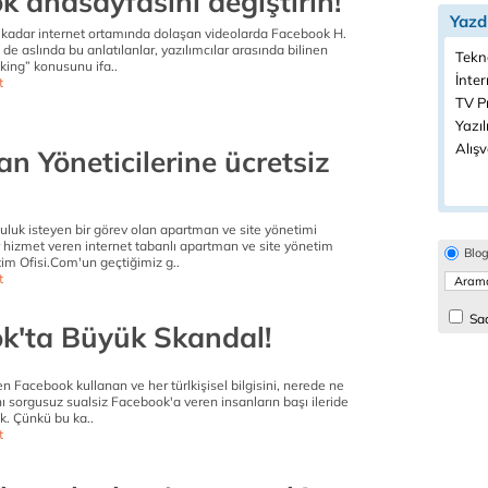
k anasayfasını değiştirin!
Yazd
kadar internet ortamında dolaşan videolarda Facebook H.
e de aslında bu anlatılanlar, yazılımcılar arasında bilinen
Tekno
eking” konusunu ifa..
İnter
t
TV P
Yazıl
Alışv
n Yöneticilerine ücretsiz
uk isteyen bir görev olan apartman ve site yönetimi
r hizmet veren internet tabanlı apartman ve site yönetim
Blo
im Ofisi.Com'un geçtiğimiz g..
t
Sad
k'ta Büyük Skandal!
Facebook kullanan ve her türlkişisel bilgisini, nerede ne
 sorgusuz sualsiz Facebook'a veren insanların başı ileride
k. Çünkü bu ka..
t