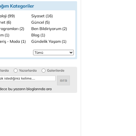
ığım Kategoriler
loji (99)
Siyaset (16)
net (6)
Güncel (5)
rogramları (2)
Ben Bildiriyorum (2)
ım (1)
Blog (1)
eriş - Moda (1)
Gündelik Yaşam (1)
glarda
Yazarlarda
Galerilerde
ece bu yazarın bloglarında ara