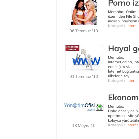
Porno iz
Merhaba, Önümüzde
üzerinden File Sha
indiren, paylaşan 
Kategori :
İnterne
06 Temmuz '10
Hayal g
Merhaba,
internet adına, in
edeceğim sizi...
İnternet bağlantıs
ülkelerin say..
01 Temmuz '10
Kategori :
İnterne
Ekonomi
Merhaba,
Daha önce yine bu
apartman - site yö
kolayca yürütebilm
Kategori :
İnterne
18 Mayıs '10