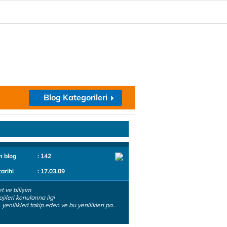
Blog Kategorileri
m blog
: 142
tarihi
: 17.03.09
et ve bilişim
jileri konularına ilgi
yenilikleri takip eden ve bu yenilikleri pa..