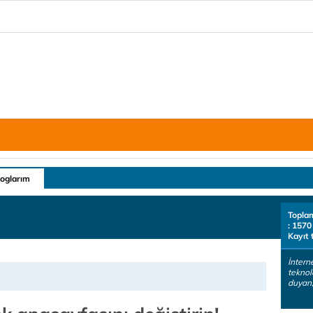
loglarım
Topla
: 1570
Kayıt 
İntern
teknolo
duyan, 