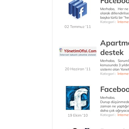
Faceboo
Merhaba, Her ne 
olarak dillendirils
başka türlü bir “h
Kategori :
İnterne
02 Temmuz '11
Apartma
destek
Merhaba, Sorumlul
konusunda 3 yıldı
20 Haziran '11
sistemi olan Yonet
Kategori :
İnterne
Faceboo
Merhaba,
Durup düşünmeden 
zaman ne yaptığını
daha çok ağrıyaca
Kategori :
İnterne
19 Ekim '10