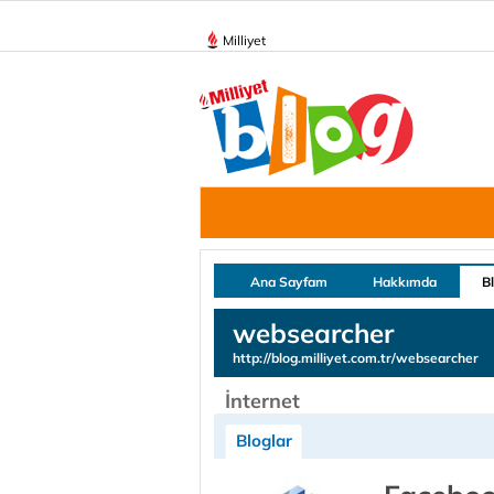
Milliyet
Ana Sayfam
Hakkımda
B
websearcher
http://blog.milliyet.com.tr/websearcher
İnternet
Bloglar