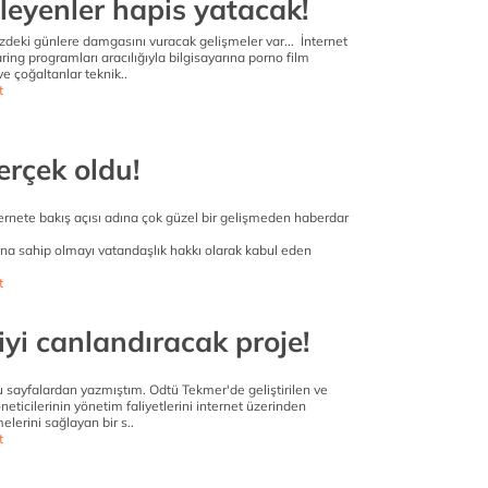
leyenler hapis yatacak!
ki günlere damgasını vuracak gelişmeler var... İnternet
ring programları aracılığıyla bilgisayarına porno film
ve çoğaltanlar teknik..
t
erçek oldu!
ternete bakış açısı adına çok güzel bir gelişmeden haberdar
ına sahip olmayı vatandaşlık hakkı olarak kabul eden
t
yi canlandıracak proje!
 sayfalardan yazmıştım. Odtü Tekmer'de geliştirilen ve
neticilerinin yönetim faliyetlerini internet üzerinden
elerini sağlayan bir s..
t