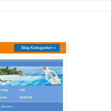
Blog Kategorileri
m blog
: 106
tarihi
: 28.03.09
Demiral ..