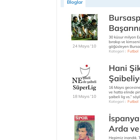
Bloglar
Bursasp
Başarını
30 küsur milyon Eu
bırakıp ve kimseni
24 Mayıs '10
göğüsleyen Bursasp
Kategori :
Futbol
Hani Şik
Şaibeliy
16 Mayıs gecesin
ve hatta elinde pi
18 Mayıs '10
şaibeli lig vs.” söy
Kategori :
Futbol
İspanya
Arda ve
Hepimiz inandık. 