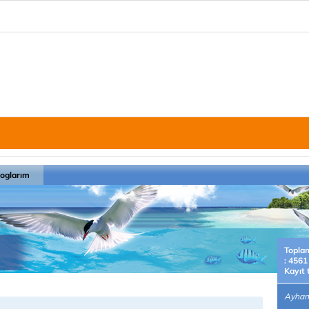
loglarım
Topla
: 4561
Kayıt 
Ayhan 