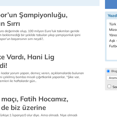
or’un Şampiyonluğu,
Yazd
n Sırrı
Türk
Miza
ro değerinde olup, 100 milyon Euro’luk takımları geride
n beklemediği bir şekilde tabuları yıkıp şampiyonluk ipini
Yöres
or’un başarısının sırrı neydi?..
Aşk -
Futbo
e Vardı, Hani Lig
di!
Blo
e kadar yorum yapan, demeç veren, açıklamalarda bulunan
mi çekilmiş bomba misali çığırtkanlık yapanlar, “Şike var,
lemleri ile haftalardır gün..
Sad
 maçı, Fatih Hocamız,
 de biz üzerine
Türkiye:1 İspanya:0 olur diye. Ama olmadı. Niye olmadı