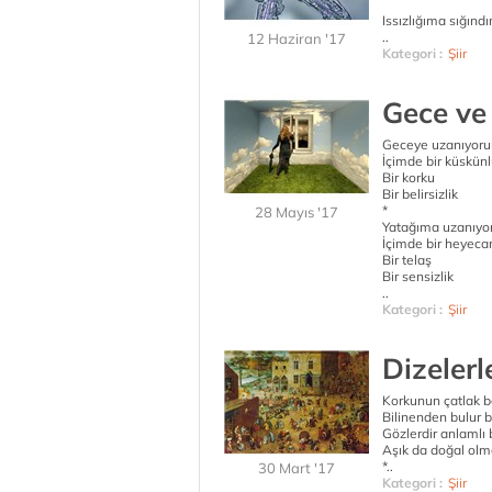
Issızlığıma sığınd
..
12 Haziran '17
Kategori :
Şiir
Gece ve
Geceye uzanıyor
İçimde bir küskün
Bir korku
Bir belirsizlik
*
28 Mayıs '17
Yatağıma uzanıy
İçimde bir heyeca
Bir telaş
Bir sensizlik
..
Kategori :
Şiir
Dizeler
Korkunun çatlak 
Bilinenden bulur 
Gözlerdir anlamlı b
Aşık da doğal olm
*..
30 Mart '17
Kategori :
Şiir