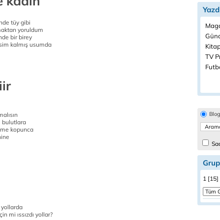
e kadın
Yazd
nde tüy gibi
Maga
maktan yoruldum
Günc
de bir birey
resim kalmış usumda
Kitap
TV P
Futbo
ir
Blo
malısın
 bulutlara
seme kopunca
nine
Sad
Grup
1 [15]
z yollarda
in mi ıssızdı yollar?