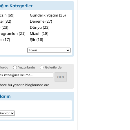
ığım Kategoriler
zin (69)
Gündelik Yaşam (35)
el (32)
Deneme (27)
 (23)
Dünya (22)
rogramları (21)
Mizah (18)
l (17)
Şiir (16)
glarda
Yazarlarda
Galerilerde
ece bu yazarın bloglarında ara
larım