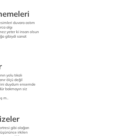
nemeleri
esimleri duvara astım
rca algı
mez yeter ki insan olsun
ğa gibiydi sanat
r
nın yolu tıkalı
nır ölçü değil
sini duydum ensemde
ür bakmayın siz
ş m..
izeler
rtresi gibi olağan
 düşününce irkilen