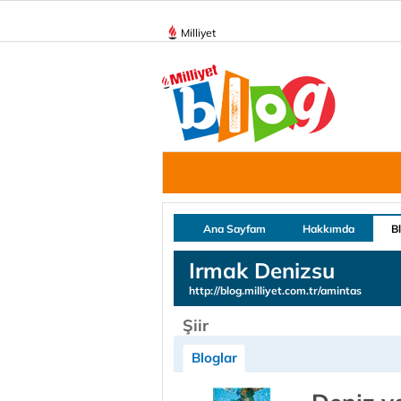
Milliyet
Ana Sayfam
Hakkımda
B
Irmak Denizsu
http://blog.milliyet.com.tr/amintas
Şiir
Bloglar