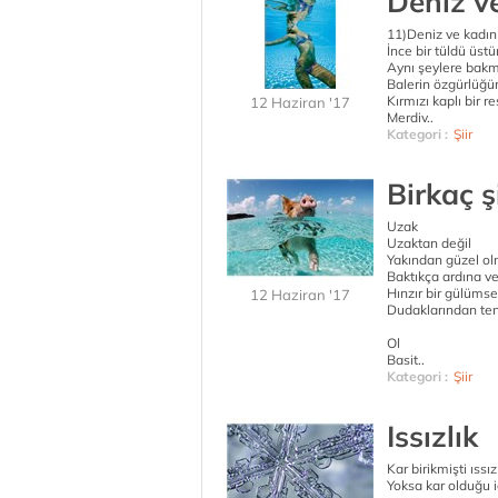
Deniz v
11)Deniz ve kadın
İnce bir tüldü üstü
Aynı şeylere bak
Balerin özgürlüğün
Kırmızı kaplı bir 
12 Haziran '17
Merdiv..
Kategori :
Şiir
Birkaç şi
Uzak
Uzaktan değil
Yakından güzel ol
Baktıkça ardına ve
Hınzır bir gülüm
12 Haziran '17
Dudaklarından te
Ol
Basit..
Kategori :
Şiir
Issızlık
Kar birikmişti ıssı
Yoksa kar olduğu iç