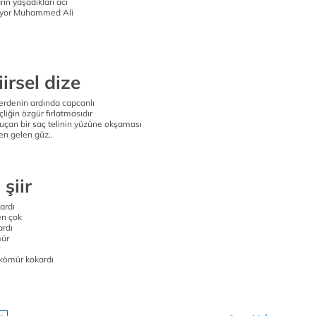
rın yaşadıkları acı
uyor Muhammed Ali
iirsel dize
erdenin ardında capcanlı
liğin özgür fırlatmasıdır
 uçan bir saç telinin yüzüne okşaması
den gelen güz..
şiir
ardı
n çok
rdı
mür
kömür kokardı