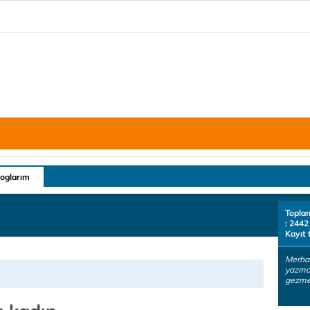
loglarım
Topla
: 2442
Kayıt 
Merhab
yazmay
gezmey