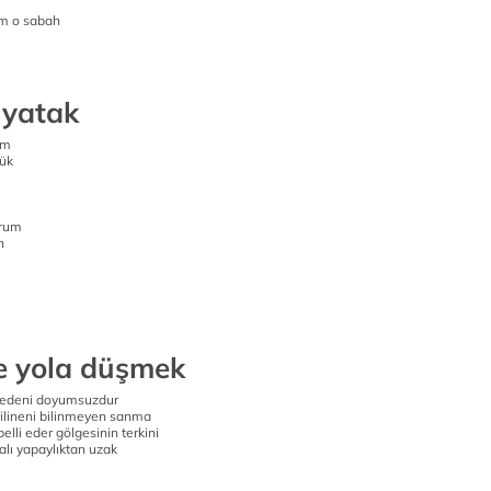
ım o sabah
 yatak
um
lük
orum
n
le yola düşmek
bedeni doyumsuzdur
bilineni bilinmeyen sanma
elli eder gölgesinin terkini
alı yapaylıktan uzak