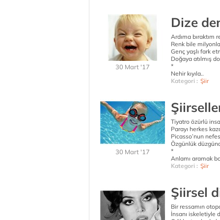
Dize de
Ardıma bıraktım r
Renk bile milyonla
Genç yaşlı fark et
Doğaya atılmış do
*
30 Mart '17
Nehir kıyıla..
Kategori :
Şiir
Şiirselle
Tiyatro özürlü insa
Parayı herkes kaza
Picasso’nun nefe
Özgünlük düzgünd
*
30 Mart '17
Anlamı aramak bo
Kategori :
Şiir
Şiirsel d
Bir ressamın otopo
İnsanı iskeletiyle