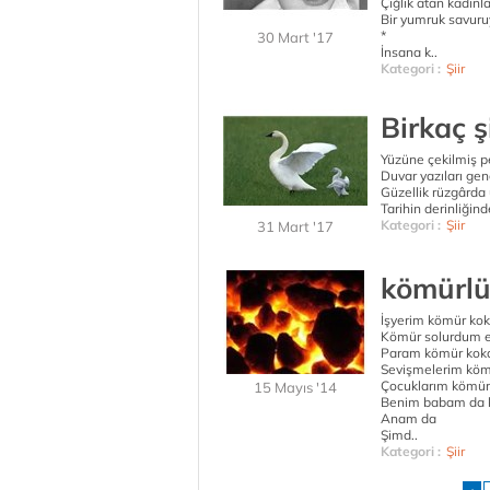
Çığlık atan kadınla
Bir yumruk savur
*
30 Mart '17
İnsana k..
Kategori :
Şiir
Birkaç ş
Yüzüne çekilmiş p
Duvar yazıları genç
Güzellik rüzgârda
Tarihin derinliğin
Kategori :
Şiir
31 Mart '17
kömürlü 
İşyerim kömür kok
Kömür solurdum e
Param kömür koka
Sevişmelerim kö
Çocuklarım kömür
15 Mayıs '14
Benim babam da 
Anam da
Şimd..
Kategori :
Şiir