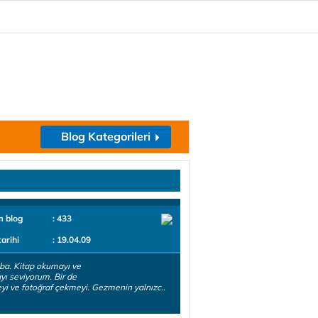
Blog Kategorileri
m blog
: 433
tarihi
: 19.04.09
a. Kitap okumayı ve
ı seviyorum. Bir de
i ve fotoğraf çekmeyi. Gezmenin yalnızc..