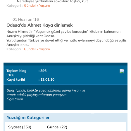
Neredeyse yüzbinlerin sokaklara taştığı, kült..
Kategori :
Gündelik Yaşam
01 Haziran '16
Odesa'da Ahmet Kaya dinlemek
Nazım Hikmet'in "Yaşamak güzel şey be kardeşim" kitabının kahramanı
Anuşka'yı yitirdiği kent Odesa.
Yurt dışından Türkiye ye davet ettiği ve hatta evlenmeyi düşündüğü sevgilisi
Anuşka, en s..
Kategori :
Gündelik Yaşam
Toplam blog
: 396
: 168
Kayıt tarihi
: 13.01.10
Barış içinde, birlikte yaşayabilmek adına insan ve
emek odaklı paylaşımlardan yanayım.
Öğretmen..
Yazdığım Kategoriler
Siyaset (350)
Güncel (22)