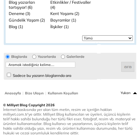
Blog yazarları
Etkinlikler / Festivaller
tartışıyor! (6)
(4)
Deneme (3)
Kent Yaşamı (2)
Gündelik Yaşam (2)
Bayramlar (1)
Blog (1)
İlişkiler (1)
Bloglarda
Yazarlarda
Galerilerde
Sadece bu yazarın bloglarında ara
|
|
Yukarı
Anasayfa
Bize Ulaşın
Kullanım Koşulları
© Milliyet Blog Copyright 2026
İnternet baskısında yer alan tüm metin, resim ve içeriğin hakları
milliyet.com.tr'ye aittir. Milliyet Blog kullanıcıları ve üyeleri, üçüncü kişilerin
telif hakkı sahibi bulunduğu her türlü fikri eser, fotoğraf, resim vb. materyal ve
ürünleri kullanamazlar. Blog kullanıcı ve yazarlarının, üçüncü kişilerin telif
hakkı sahibi olduğu yazı, resim vb. ürünleri kullanması durumunda, her türlü
hukuki ve cezai sorumluluk kendilerine aittir.