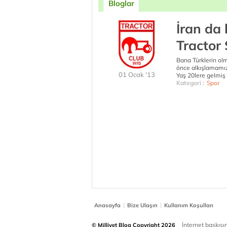
Bloglar
İran da 
Tractor
Bana Türklerin ol
önce alkışlamamız
01 Ocak '13
Yaş 20lere gelmiş 
Kategori :
Spor
|
|
Anasayfa
Bize Ulaşın
Kullanım Koşulları
İnternet baskısınd
© Milliyet Blog Copyright 2026