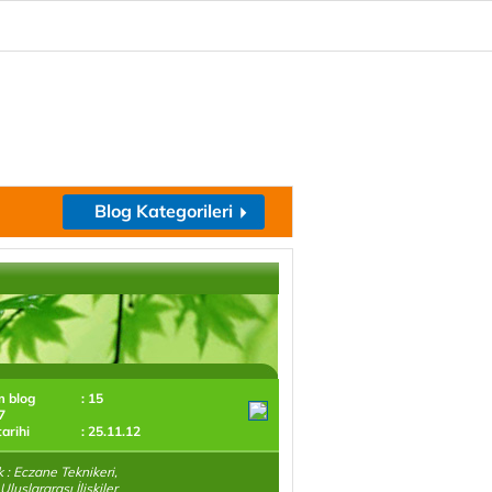
Blog Kategorileri
m blog
: 15
7
tarihi
: 25.11.12
 : Eczane Teknikeri,
Uluslararası İlişkiler