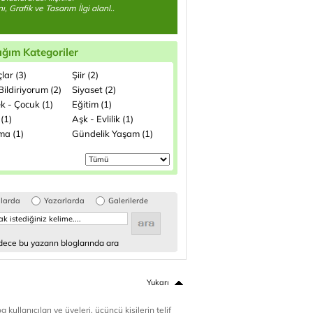
, Grafik ve Tasarım İlgi alanl..
ığım Kategoriler
lar (3)
Şiir (2)
ildiriyorum (2)
Siyaset (2)
k - Çocuk (1)
Eğitim (1)
(1)
Aşk - Evlilik (1)
ma (1)
Gündelik Yaşam (1)
glarda
Yazarlarda
Galerilerde
ece bu yazarın bloglarında ara
Yukarı
 kullanıcıları ve üyeleri, üçüncü kişilerin telif