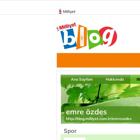
Milliyet
Ana Sayfam
Hakkımda
B
emre özdes
http://blog.milliyet.com.tr/emreozdes
Spor