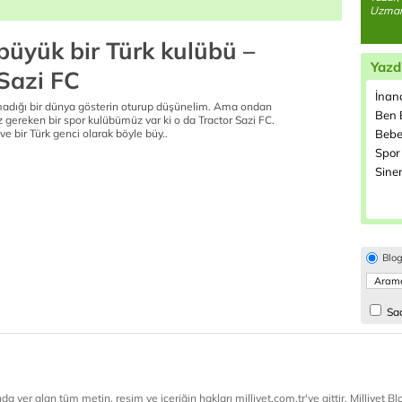
Uzmanı
büyük bir Türk kulübü –
Yazd
 Sazi FC
İnanç
madığı bir dünya gösterin oturup düşünelim. Ama ondan
Ben B
 gereken bir spor kulübümüz var ki o da Tractor Sazi FC.
ve bir Türk genci olarak böyle büy..
Bebe
Spor 
Sine
Blo
Sad
a yer alan tüm metin, resim ve içeriğin hakları milliyet.com.tr'ye aittir. Milliyet Blog