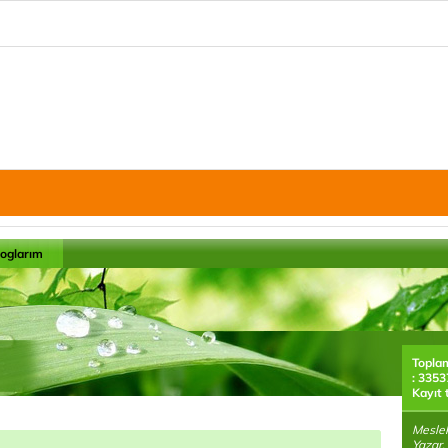
loglarım
Topla
: 3353
Kayıt 
Meslek
Yazar, 