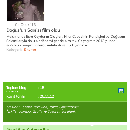
04 Ocak '13
Doğuş'un Saxı'sı film oldu
Malumunuz Esra Ceydanın Cicişleri, Hilal Cebecinin Panpişleri ve Doğuşun
Saksıcılarıyla dolu bir dönemi geride bıraktık. Geçtiğimiz 2012 yılında
sağolsun magazincilerdi, ünlülerdi vs. Türkiye’nin e..
Kategori :
Sinema
Toplam blog
: 15
: 33537
Kayıt tarihi
: 25.11.12
Meslek : Eczane Teknikeri, Yazar, Uluslararası
İlişkiler Uzmanı, Grafik ve Tasarım İlgi alanl..
Yazdığım Kategoriler