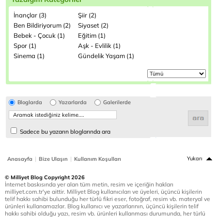
İnançlar (3)
Şiir (2)
Ben Bildiriyorum (2)
Siyaset (2)
Bebek - Çocuk (1)
Eğitim (1)
Spor (1)
Aşk - Evlilik (1)
Sinema (1)
Gündelik Yaşam (1)
Bloglarda
Yazarlarda
Galerilerde
Sadece bu yazarın bloglarında ara
|
|
Yukarı
Anasayfa
Bize Ulaşın
Kullanım Koşulları
© Milliyet Blog Copyright 2026
İnternet baskısında yer alan tüm metin, resim ve içeriğin hakları
milliyet.com.tr'ye aittir. Milliyet Blog kullanıcıları ve üyeleri, üçüncü kişilerin
telif hakkı sahibi bulunduğu her türlü fikri eser, fotoğraf, resim vb. materyal ve
ürünleri kullanamazlar. Blog kullanıcı ve yazarlarının, üçüncü kişilerin telif
hakkı sahibi olduğu yazı, resim vb. ürünleri kullanması durumunda, her türlü