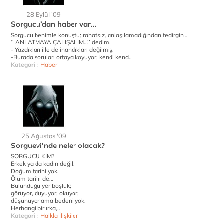
28 Eylül '09
Sorgucu’dan haber var…
Sorgucu benimle konuştu; rahatsız, anlaşılamadığından tedirgin…
‘’ ANLATMAYA ÇALIŞALIM…’’ dedim.
- Yazdıkları ille de inandıkları değilmiş.
-Burada soruları ortaya koyuyor, kendi kend..
Kategori :
Haber
25 Ağustos '09
Sorguevi'nde neler olacak?
SORGUCU KİM?
Erkek ya da kadın değil.
Doğum tarihi yok.
Ölüm tarihi de…
Bulunduğu yer boşluk;
görüyor, duyuyor, okuyor,
düşünüyor ama bedeni yok.
Herhangi bir ırka,..
Kategori :
Halkla İlişkiler