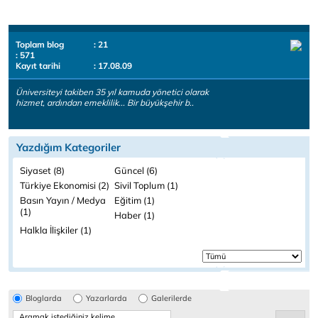
Toplam blog
: 21
: 571
Kayıt tarihi
: 17.08.09
Üniversiteyi takiben 35 yıl kamuda yönetici olarak
hizmet, ardından emeklilik... Bir büyükşehir b..
Yazdığım Kategoriler
Siyaset (8)
Güncel (6)
Türkiye Ekonomisi (2)
Sivil Toplum (1)
Basın Yayın / Medya
Eğitim (1)
(1)
Haber (1)
Halkla İlişkiler (1)
Bloglarda
Yazarlarda
Galerilerde