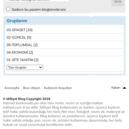
Sadece bu yazarın bloglarında ara
Gruplarım
03-SİYASET [10]
02-GÜNCEL [5]
05-TOPLUMSAL [2]
04-EKONOMİ [2]
01-SİTE TANITIM [2]
|
|
Yukarı
Anasayfa
Bize Ulaşın
Kullanım Koşulları
© Milliyet Blog Copyright 2026
İnternet baskısında yer alan tüm metin, resim ve içeriğin hakları
milliyet.com.tr'ye aittir. Milliyet Blog kullanıcıları ve üyeleri, üçüncü kişilerin
telif hakkı sahibi bulunduğu her türlü fikri eser, fotoğraf, resim vb. materyal ve
ürünleri kullanamazlar. Blog kullanıcı ve yazarlarının, üçüncü kişilerin telif
hakkı sahibi olduğu yazı, resim vb. ürünleri kullanması durumunda, her türlü
hukuki ve cezai sorumluluk kendilerine aittir.