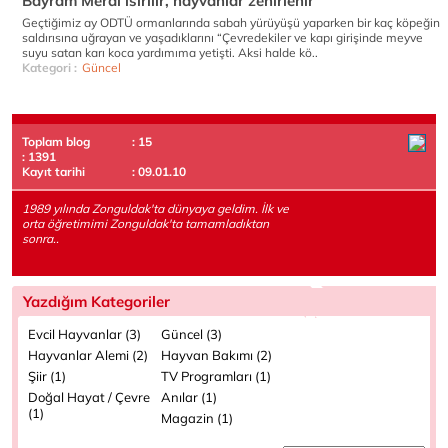
Bayram Meral ısırılır, hayvanlar zehirlenir
Geçtiğimiz ay ODTÜ ormanlarında sabah yürüyüşü yaparken bir kaç köpeğin
saldırısına uğrayan ve yaşadıklarını “Çevredekiler ve kapı girişinde meyve
suyu satan karı koca yardımıma yetişti. Aksi halde kö..
Kategori :
Güncel
Toplam blog
: 15
: 1391
Kayıt tarihi
: 09.01.10
1989 yılında Zonguldak'ta dünyaya geldim. İlk ve
orta öğretimimi Zonguldak'ta tamamladıktan
sonra..
Yazdığım Kategoriler
Evcil Hayvanlar (3)
Güncel (3)
Hayvanlar Alemi (2)
Hayvan Bakımı (2)
Şiir (1)
TV Programları (1)
Doğal Hayat / Çevre
Anılar (1)
(1)
Magazin (1)