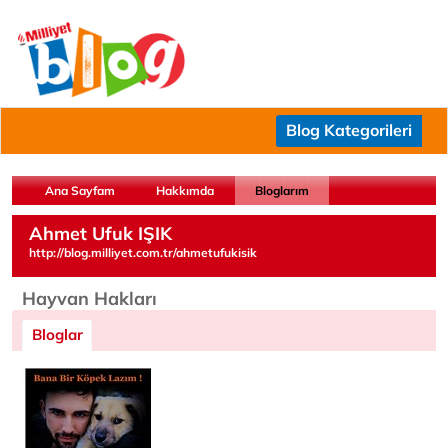
Blog Kategorileri
Ana Sayfam
Hakkımda
Bloglarım
Ahmet Ufuk IŞIK
http://blog.milliyet.com.tr/ahmetufukisik
Hayvan Hakları
Bloglar