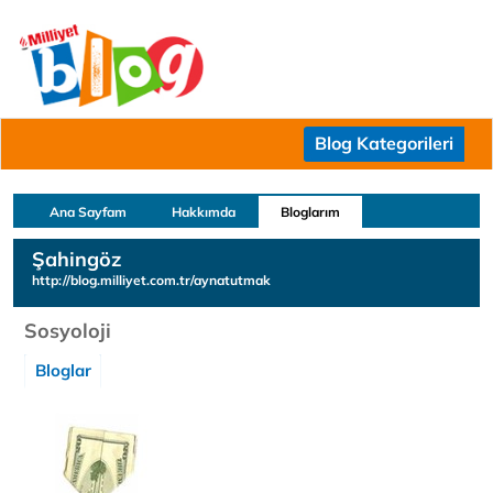
Blog Kategorileri
Ana Sayfam
Hakkımda
Bloglarım
Şahingöz
http://blog.milliyet.com.tr/aynatutmak
Sosyoloji
Bloglar