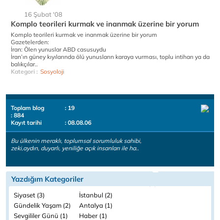
16 Şubat '08
Komplo teorileri kurmak ve inanmak üzerine bir yorum
Komplo teorileri kurmak ve inanmak üzerine bir yorum
Gazetelerden:
İran: Ölen yunuslar ABD casusuydu
İran’ın güney kıyılarında ölü yunusların karaya vurması, toplu intiharı ya da
balıkçılar..
Kategori :
Sosyoloji
Toplam blog
: 19
: 884
Kayıt tarihi
: 08.08.06
Bu ülkenin meraklı, toplumsal sorumluluk sahibi,
zeki,aydın, duyarlı, yeniliğe açık insanları ile ha..
Yazdığım Kategoriler
Siyaset (3)
İstanbul (2)
Gündelik Yaşam (2)
Antalya (1)
Sevgililer Günü (1)
Haber (1)