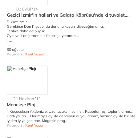
02 Eylül '14
Gezici İzmir'in halleri ve Galata Köprüsü'nde ki tuvalet....
Dikkat İzmir…
Gerekirse Don Kişot ol da donunu kuşan diyeceğim ama…
Tehlike daha da büyük…
Oyle yelli değirmeniniz falan işe yaramaz…
……
30 ağusto..
Kategori :
Kent Yaşamı
21 Haziran '11
Menekşe Plajı
‘’ Kaçacaksın Akdeniz’e. Uzanacaksın sahile… Raporlarmış, toplantılarmış…
Hadi yallah.‘’ Her mayıs ayı ile depreşen duygularımız, haziran ayı ile birlikte
iyiden iyiye şahlanır. Magazin prog..
Kategori :
Kent Yaşamı