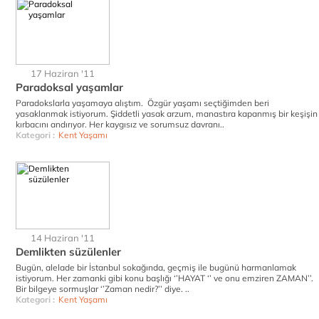
17 Haziran '11
Paradoksal yaşamlar
Paradokslarla yaşamaya alıştım. Özgür yaşamı seçtiğimden beri
yasaklanmak istiyorum. Şiddetli yasak arzum, manastıra kapanmış bir keşişin
kırbacını andırıyor. Her kaygısız ve sorumsuz davranı..
Kategori :
Kent Yaşamı
14 Haziran '11
Demlikten süzülenler
Bugün, alelade bir İstanbul sokağında, geçmiş ile bugünü harmanlamak
istiyorum. Her zamanki gibi konu başlığı ‘’HAYAT ‘’ ve onu emziren ZAMAN’’.
Bir bilgeye sormuşlar ‘’Zaman nedir?’’ diye. ..
Kategori :
Kent Yaşamı