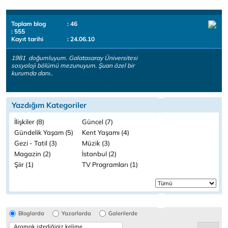
Toplam blog
: 46
: 555
Kayıt tarihi
: 24.06.10
1981 doğumluyum. Galatasaray Üniversitesi
sosyoloji bölümü mezunuyum. Şuan özel bir
kurumda danı..
Yazdığım Kategoriler
İlişkiler (8)
Güncel (7)
Gündelik Yaşam (5)
Kent Yaşamı (4)
Gezi - Tatil (3)
Müzik (3)
Magazin (2)
İstanbul (2)
Şiir (1)
TV Programları (1)
Bloglarda
Yazarlarda
Galerilerde