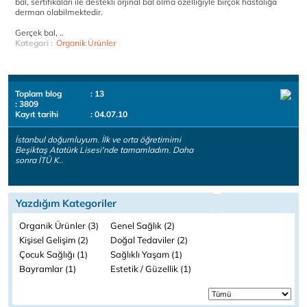
bal, sertifikaları ile destekli orjinal bal olma özelliğiyle birçok hastalığa
derman olabilmektedir.
Gerçek bal, ..
Kategori :
Organik Ürünler
Toplam blog
: 13
: 3809
Kayıt tarihi
: 04.07.10
İstanbul doğumluyum. İlk ve orta öğretimimi
Beşiktaş Atatürk Lisesi'nde tamamladım. Daha
sonra İTÜ K..
Yazdığım Kategoriler
Organik Ürünler (3)
Genel Sağlık (2)
Kişisel Gelişim (2)
Doğal Tedaviler (2)
Çocuk Sağlığı (1)
Sağlıklı Yaşam (1)
Bayramlar (1)
Estetik / Güzellik (1)