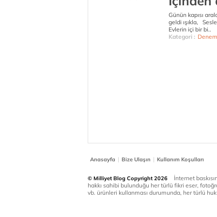
İçinden
Günün kapısı aral
geldi ışıkla, Sesl
Evlerin içi bir bi..
Kategori :
Denem
|
|
Anasayfa
Bize Ulaşın
Kullanım Koşulları
İnternet baskısınd
© Milliyet Blog Copyright 2026
hakkı sahibi bulunduğu her türlü fikri eser, fotoğr
vb. ürünleri kullanması durumunda, her türlü huku