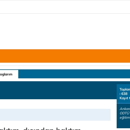
loglarım
Topla
: 638
Kayıt 
Ankar
ODTÜ 
eğitimi