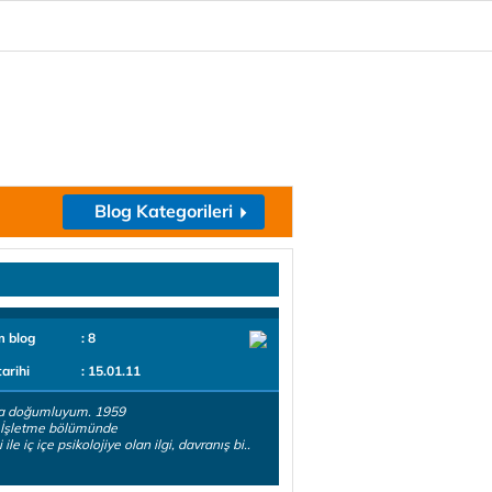
Blog Kategorileri
m blog
: 8
tarihi
: 15.01.11
a doğumluyum. 1959
İşletme bölümünde
 ile iç içe psikolojiye olan ilgi, davranış bi..