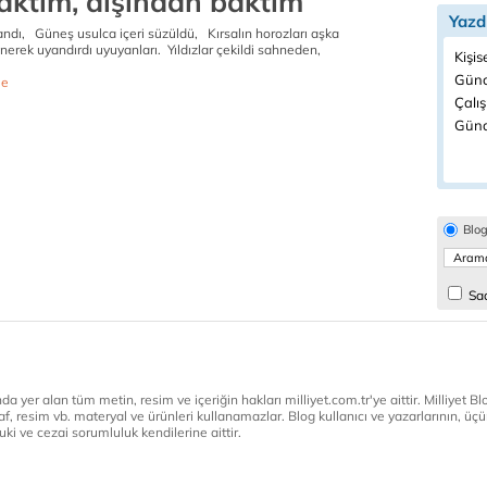
 aktım, dışından baktım
Yazd
andı, Güneş usulca içeri süzüldü, Kırsalın horozları aşka
enerek uyandırdı uyuyanları. Yıldızlar çekildi sahneden,
Kişis
Günc
e
Çalı
Günd
Blo
Sad
a yer alan tüm metin, resim ve içeriğin hakları milliyet.com.tr'ye aittir. Milliyet Blog
af, resim vb. materyal ve ürünleri kullanamazlar. Blog kullanıcı ve yazarlarının, üçün
ki ve cezai sorumluluk kendilerine aittir.