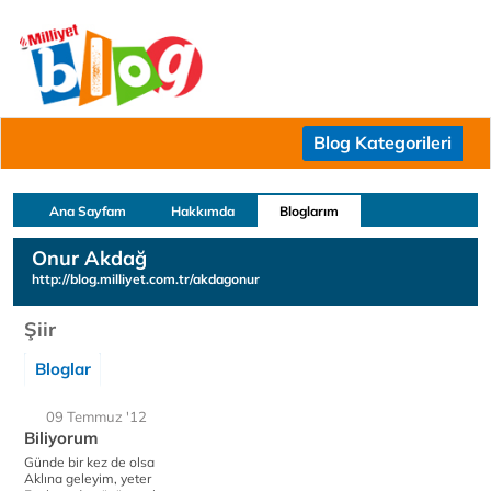
Blog Kategorileri
Ana Sayfam
Hakkımda
Bloglarım
Onur Akdağ
http://blog.milliyet.com.tr/akdagonur
Şiir
Bloglar
09 Temmuz '12
Biliyorum
Günde bir kez de olsa
Aklına geleyim, yeter