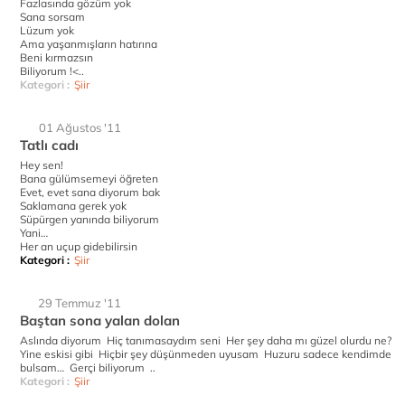
Fazlasında gözüm yok
Sana sorsam
Lüzum yok
Ama yaşanmışların hatırına
Beni kırmazsın
Biliyorum !<..
Kategori :
Şiir
01 Ağustos '11
Tatlı cadı
Hey sen!
Bana gülümsemeyi öğreten
Evet, evet sana diyorum bak
Saklamana gerek yok
Süpürgen yanında biliyorum
Yani…
Her an uçup gidebilirsin
Kategori :
Şiir
29 Temmuz '11
Baştan sona yalan dolan
Aslında diyorum Hiç tanımasaydım seni Her şey daha mı güzel olurdu ne?
Yine eskisi gibi Hiçbir şey düşünmeden uyusam Huzuru sadece kendimde
bulsam… Gerçi biliyorum ..
Kategori :
Şiir