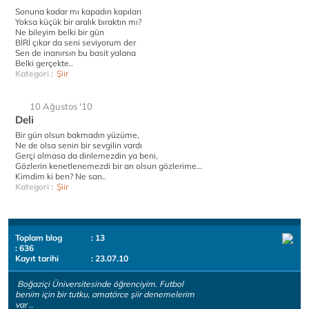
Sonuna kadar mı kapadın kapıları
Yoksa küçük bir aralık bıraktın mı?
Ne bileyim belki bir gün
BİRİ çıkar da seni seviyorum der
Sen de inanırsın bu basit yalana
Belki gerçekte..
Kategori :
Şiir
10 Ağustos '10
Deli
Bir gün olsun bakmadın yüzüme,
Ne de olsa senin bir sevgilin vardı
Gerçi olmasa da dinlemezdin ya beni,
Gözlerin kenetlenemezdi bir an olsun gözlerime…
Kimdim ki ben? Ne san..
Kategori :
Şiir
Toplam blog
: 13
: 636
Kayıt tarihi
: 23.07.10
Boğaziçi Üniversitesinde öğrenciyim. Futbol
benim için bir tutku, amatörce şiir denemelerim
var ..