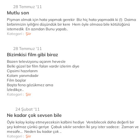
28 Temmuz '11
Mutlu son
Pişman olmak için hata yapmak gerekir Biz hiç hata yapmadık ki (!) Daima
birbirimizin iyiliğini düşündük bir kere Hem öyle olmasa bile kötülüğünü
istemedik En azından Bunu yapab..
Kategori :
Şiir
28 Temmuz '11
Bizimkisi film gibi biraz
Bazen televizyonu açarım hevesle
Belki güzel bir film falan vardır izlerim diye
Cipsimi hazırlarım
Kolam yanımdadır
Film başlar
Başta fena gözükmez ama
İzledikçe..
Kategori :
Şiir
24 Şubat '11
Ne kadar çok sevsen bile
Öyle kolay kolay etmeyeceksin kalbini hediye Verebilecek daha değerli bir
şey kalmaz çünkü geriye Çabuk sıkılır senden İki şey ister sadece: Zaman ve
mesafe… Neden bu kadar çok ..
Kategori :
Şiir