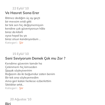
22 Eylül '10
Ve Hasret Sona Erer
Bitmez dediğim üç ay geçti
bir mevsim eridi gitti
bir tek sen hiç değişmemişsin
kendine çok güveniyorsun hâla
biraz da kibirli
oysa hayal bu ya
biraz olsun kandırıyordum ..
Kategori :
Şiir
15 Eylül '10
Seni Seviyorum Demek Çok mu Zor ?
Kendime güvenim tamdır ha
Çekinmem hiç kimseden
Şipşak söyleyiveririm
Boğazım da iki boğumdur zaten benim
Bir tek ona söyleyemedim
Ama geri kalan herkese ezberlettim
Sıkıldılar artık..
Kategori :
Şiir
20 Ağustos '10
Biri