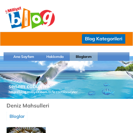
Blog Kategorileri
Ana Sayfam
Hakkımda
Bloglarım
senem cabuk
http://blog.milliyet.com.tr/lezzetlibiseyler
Deniz Mahsulleri
Bloglar