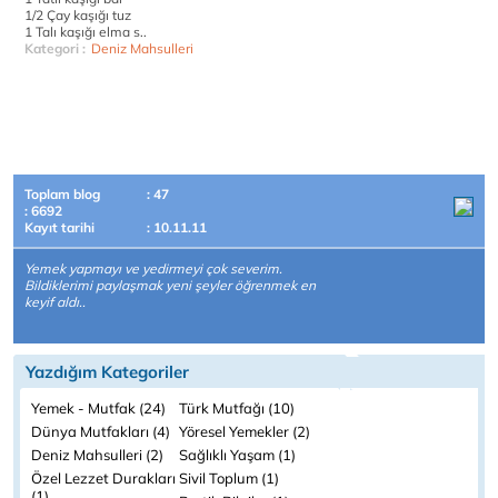
1/2 Çay kaşığı tuz
1 Talı kaşığı elma s..
Kategori :
Deniz Mahsulleri
Toplam blog
: 47
: 6692
Kayıt tarihi
: 10.11.11
Yemek yapmayı ve yedirmeyi çok severim.
Bildiklerimi paylaşmak yeni şeyler öğrenmek en
keyif aldı..
Yazdığım Kategoriler
Yemek - Mutfak (24)
Türk Mutfağı (10)
Dünya Mutfakları (4)
Yöresel Yemekler (2)
Deniz Mahsulleri (2)
Sağlıklı Yaşam (1)
Özel Lezzet Durakları
Sivil Toplum (1)
(1)