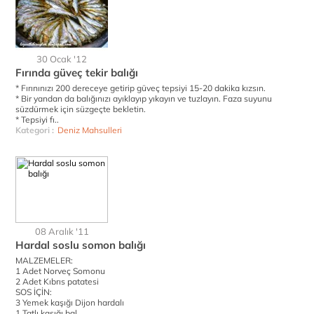
30 Ocak '12
Fırında güveç tekir balığı
* Fırınınızı 200 dereceye getirip güveç tepsiyi 15-20 dakika kızsın.
* Bir yandan da balığınızı ayıklayıp yıkayın ve tuzlayın. Faza suyunu
süzdürmek için süzgeçte bekletin.
* Tepsiyi fı..
Kategori :
Deniz Mahsulleri
08 Aralık '11
Hardal soslu somon balığı
MALZEMELER:
1 Adet Norveç Somonu
2 Adet Kıbrıs patatesi
SOS İÇİN:
3 Yemek kaşığı Dijon hardalı
1 Tatlı kaşığı bal