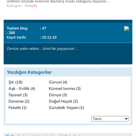
üniteleri önünde evrensel davranış modu olduğunu düşünür, ..
Kategori :
Felsefe
Toplam blog
: 47
: 288
Kayıt tarihi
: 15.12.10
Denize yakın adam... İzmir'de yaşıyorum. ..
Yazdığım Kategoriler
Şiir (18)
Güncel (4)
Aşk - Evlilik (4)
Küresel Isınma (3)
Siyaset (3)
Dünya (3)
Deneme (2)
Doğal Hayat (2)
Felsefe (1)
Gündelik Yaşam (1)