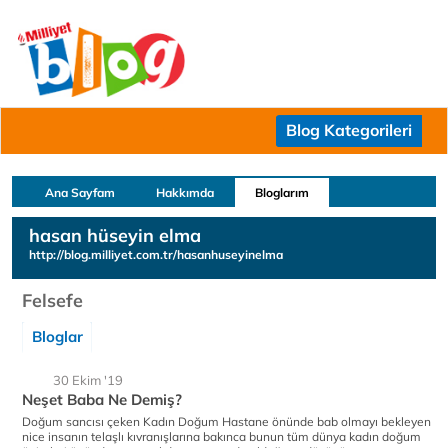
Blog Kategorileri
Ana Sayfam
Hakkımda
Bloglarım
hasan hüseyin elma
http://blog.milliyet.com.tr/hasanhuseyinelma
Felsefe
Bloglar
30 Ekim '19
Neşet Baba Ne Demiş?
Doğum sancısı çeken Kadın Doğum Hastane önünde bab olmayı bekleyen
nice insanın telaşlı kıvranışlarına bakınca bunun tüm dünya kadın doğum