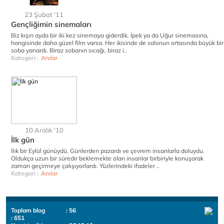
23 Şubat '11
Gençliğimin sinemaları
Biz kışın ayda bir iki kez sinemaya giderdik. İpek ya da Uğur sinemasına,
hangisinde daha güzel film varsa. Her ikisinde de salonun ortasında büyük bir
soba yanardı. Biraz sobanın sıcağı, biraz i..
Kategori :
Anılar
10 Aralık '10
İlk gün
Ilık bir Eylül günüydü. Günlerden pazardı ve çevrem insanlarla doluydu.
Oldukça uzun bir süredir beklemekte olan insanlar birbiriyle konuşarak
zaman geçirmeye çalışıyorlardı. Yüzlerindeki ifadeler ..
Kategori :
Anılar
Toplam blog
: 56
: 651