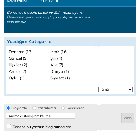
Kayıt tarihi
: 06.12.10
Bornova Anadolu Lisesi ve Sbf mezunuyum.
Üniversite yıllarımda başlayan çalışma yaşamım
kısa bir sür..
Yazdığım Kategoriler
Deneme (17)
İzmir (16)
Güncel (9)
Şiir (4)
İlişkiler (2)
Aile (2)
Anılar (2)
Dünya (1)
Öykü (1)
Siyaset (1)
Bloglarda
Yazarlarda
Galerilerde
Sadece bu yazarın bloglarında ara