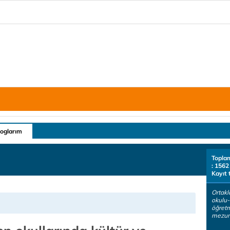
loglarım
Topla
: 1562
Kayıt 
Ortakl
okulu-
öğretm
mezun