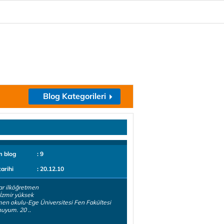
Blog Kategorileri
m blog
: 9
tarihi
: 20.12.10
ar ilköğretmen
İzmir yüksek
en okulu-Ege Üniversitesi Fen Fakültesi
uyum. 20 ..