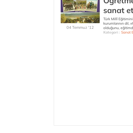
Öğretme
sanat et
Türk Millî Eğitimin
kurumlarının dil, ı
04 Temmuz '12
olduğunu, eğitimde 
Kategori :
Sanat E