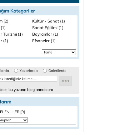
ığım Kategoriler
m (2)
Kültür - Sanat (1)
 (1)
Sanat Eğitimi (1)
r Turizmi (1)
Bayramlar (1)
r (1)
Efsaneler (1)
glarda
Yazarlarda
Galerilerde
ece bu yazarın bloglarında ara
larım
LENLİLER [9]