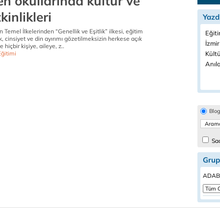
n okullarında kültür ve
kinlikleri
Yazd
in Temel İlkelerinden “Genellik ve Eşitlik” ilkesi, eğitim
Eğiti
rk, cinsiyet ve din ayırımı gözetilmeksizin herkese açık
İzmir
hiçbir kişiye, aileye, z..
ğitimi
Kültü
Anıla
Blo
Sad
Grup
ADABE