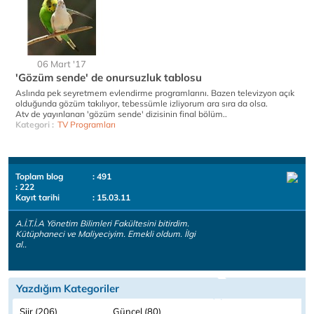
06 Mart '17
'Gözüm sende' de onursuzluk tablosu
Aslında pek seyretmem evlendirme programlarını. Bazen televizyon açık
olduğunda gözüm takılıyor, tebessümle izliyorum ara sıra da olsa.
Atv de yayınlanan 'gözüm sende' dizisinin final bölüm..
Kategori :
TV Programları
Toplam blog
: 491
: 222
Kayıt tarihi
: 15.03.11
A.İ.T.İ.A Yönetim Bilimleri Fakültesini bitirdim.
Kütüphaneci ve Maliyeciyim. Emekli oldum. İlgi
al..
Yazdığım Kategoriler
Şiir (206)
Güncel (80)