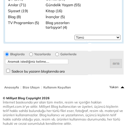
Anılar (71)
Gündelik Yaşam (55)
Siyaset (19)
Kitap (16)
Blog (8)
İnançlar (5)
TV Programları (5)
Blog yazarları
tartışıyor! (4)
Bloglarda
Yazarlarda
Galerilerde
Sadece bu yazarın bloglarında ara
|
|
Yukarı
Anasayfa
Bize Ulaşın
Kullanım Koşulları
© Milliyet Blog Copyright 2026
İnternet baskısında yer alan tüm metin, resim ve içeriğin hakları
milliyet.com.tr'ye aittir. Milliyet Blog kullanıcıları ve üyeleri, üçüncü kişilerin
telif hakkı sahibi bulunduğu her türlü fikri eser, fotoğraf, resim vb. materyal ve
ürünleri kullanamazlar. Blog kullanıcı ve yazarlarının, üçüncü kişilerin telif
hakkı sahibi olduğu yazı, resim vb. ürünleri kullanması durumunda, her türlü
hukuki ve cezai sorumluluk kendilerine aittir.