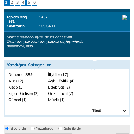
1
2
3
4
5
6
Toplam blog
: 437
: 561
Kayıt tarihi
: 09.04.11
Makine mühendisiyim, bir kız annesiyim.
Okumayı, yazı yazmayı, yazarak paylaşımlarda
bulunmayı, insa..
Yazdığım Kategoriler
Deneme (389)
İlişkiler (17)
Aile (12)
Aşk - Evlilik (4)
Kitap (3)
Edebiyat (2)
Kişisel Gelişim (2)
Gezi - Tatil (2)
Güncel (1)
Müzik (1)
Bloglarda
Yazarlarda
Galerilerde