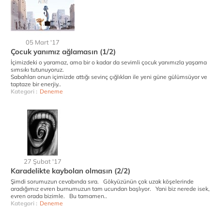
05 Mart '17
Çocuk yanımız ağlamasın (1/2)
İçimizdeki o yaramaz, ama bir o kadar da sevimli çocuk yanımızla yaşama
sımsıkı tutunuyoruz.
Sabahları onun içimizde attığı sevinç çığlıkları ile yeni güne gülümsüyor ve
taptaze bir enerjiy..
Kategori :
Deneme
27 Şubat '17
Karadelikte kaybolan olmasın (2/2)
Şimdi sorumuzun cevabında sıra. Gökyüzünün çok uzak köşelerinde
aradığımız evren burnumuzun tam ucundan başlıyor. Yani biz nerede isek,
evren orada bizimle. Bu tamamen..
Kategori :
Deneme