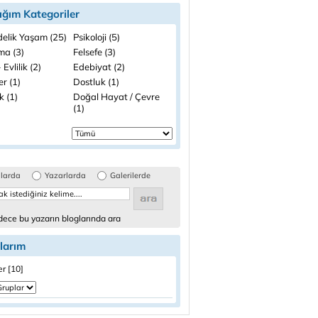
ığım Kategoriler
elik Yaşam (25)
Psikoloji (5)
ma (3)
Felsefe (3)
 Evlilik (2)
Edebiyat (2)
ler (1)
Dostluk (1)
k (1)
Doğal Hayat / Çevre
(1)
glarda
Yazarlarda
Galerilerde
ece bu yazarın bloglarında ara
larım
er [10]