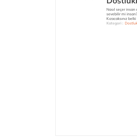
Dostlukl
Nasıl seçer insan 
sevebilir mi insan?
Kızacaksınız belki 
Kategori :
Dostlu