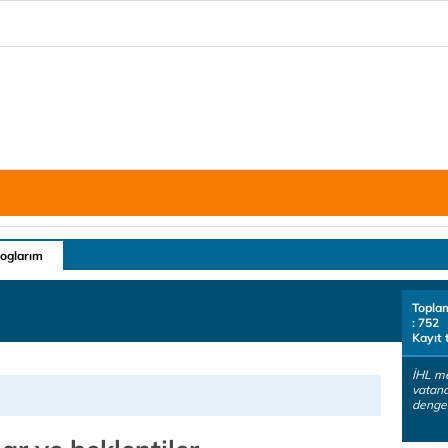
loglarım
Topla
: 752
Kayıt 
İHL me
vatan
denges