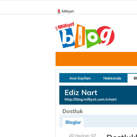
Milliyet
Ana Sayfam
Hakkımda
B
Ediz Nart
http://blog.milliyet.com.tr/nart
Dostluk
Bloglar
20 Haziran '07