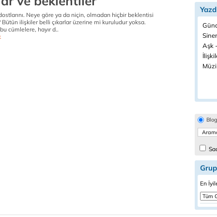
ar ve beklentiler
Yazd
dostlarını. Neye göre ya da niçin, olmadan hiçbir beklentisi
 Bütün ilişkiler belli çıkarlar üzerine mi kuruludur yoksa.
Günd
bu cümlelere, hayır d..
Sine
k
Aşk -
İlişki
Müzi
Blo
Sad
Grup
En İyil