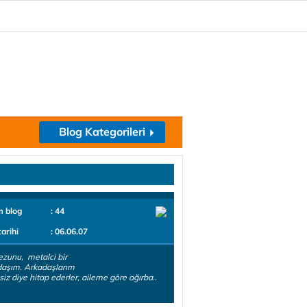
Blog Kategorileri
m blog
: 44
tarihi
: 06.06.07
zunu, metalci bir
daşım. Arkadaşlarım
iz diye hitap ederler, aileme göre ağırba..