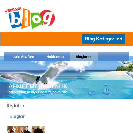
Blog Kategorileri
Ana Sayfam
Hakkımda
Bloglarım
AHMET METIN SENLIK
http://blog.milliyet.com.tr/palavraci
İlişkiler
Bloglar