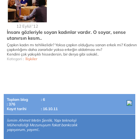
12 Eylül '12
İnsanı gözleriyle soyan kadınlar vardır. O soyar, sense
utanırsın kesm..
Çapkın kadın mı tehlikelidir? Yoksa çapkın olduğunu sanan erkek mi? Kadının
çapkınlığımı daha zararlıdır yoksa erkeğin aldatması mı?
Kendini çok yakışıklı hissedersin, bir derya gibi sokakl..
Kategori :
İlişkiler
Toplam blog
: 6
: 376
Kayıt tarihi
: 16.10.11
İsmim Ahmet Metin Şenlik, Yapı teknoloji
Mühendisliği Mezunuyum fakat bankcalık
yapıyorum, yayıml..