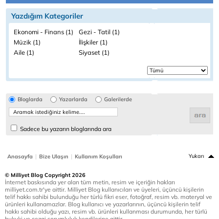
Yazdığım Kategoriler
Ekonomi - Finans (1)
Gezi - Tatil (1)
Müzik (1)
İlişkiler (1)
Aile (1)
Siyaset (1)
Bloglarda
Yazarlarda
Galerilerde
Sadece bu yazarın bloglarında ara
|
|
Yukarı
Anasayfa
Bize Ulaşın
Kullanım Koşulları
© Milliyet Blog Copyright 2026
İnternet baskısında yer alan tüm metin, resim ve içeriğin hakları
milliyet.com.tr'ye aittir. Milliyet Blog kullanıcıları ve üyeleri, üçüncü kişilerin
telif hakkı sahibi bulunduğu her türlü fikri eser, fotoğraf, resim vb. materyal ve
ürünleri kullanamazlar. Blog kullanıcı ve yazarlarının, üçüncü kişilerin telif
hakkı sahibi olduğu yazı, resim vb. ürünleri kullanması durumunda, her türlü
hukuki ve cezai sorumluluk kendilerine aittir.