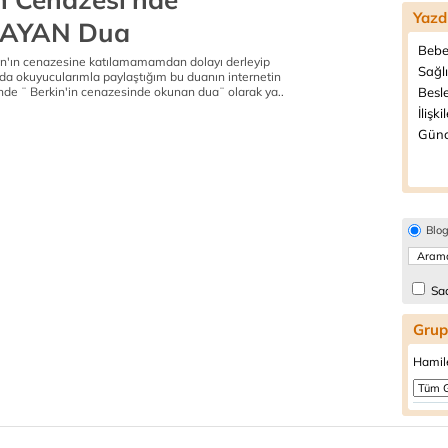
Yazd
AYAN Dua
Bebe
n'ın cenazesine katılamamamdan dolayı derleyip
Sağlı
 okuyucularımla paylaştığım bu duanın internetin
inde ¨ Berkin'in cenazesinde okunan dua¨ olarak ya..
Besl
İlişki
Günc
Blo
Sad
Grup
Hamile