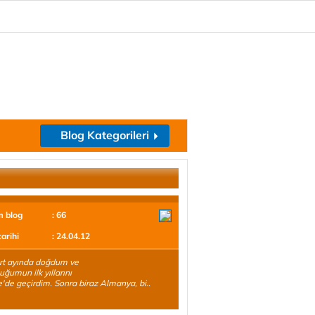
Blog Kategorileri
m blog
: 66
tarihi
: 24.04.12
rt ayında doğdum ve
uğumun ilk yıllarını
e'de geçirdim. Sonra biraz Almanya, bi..