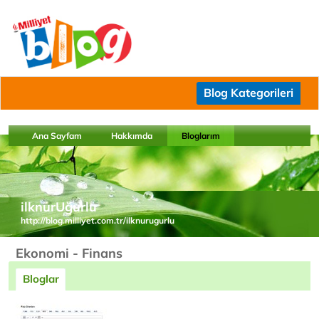
Blog Kategorileri
Ana Sayfam
Hakkımda
Bloglarım
ilknurUğurlu
http://blog.milliyet.com.tr/ilknurugurlu
Ekonomi - Finans
Bloglar