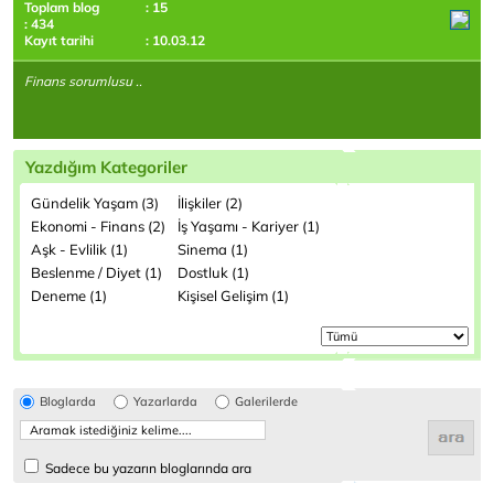
Toplam blog
: 15
: 434
Kayıt tarihi
: 10.03.12
Finans sorumlusu ..
Yazdığım Kategoriler
Gündelik Yaşam (3)
İlişkiler (2)
Ekonomi - Finans (2)
İş Yaşamı - Kariyer (1)
Aşk - Evlilik (1)
Sinema (1)
Beslenme / Diyet (1)
Dostluk (1)
Deneme (1)
Kişisel Gelişim (1)
Bloglarda
Yazarlarda
Galerilerde
Sadece bu yazarın bloglarında ara