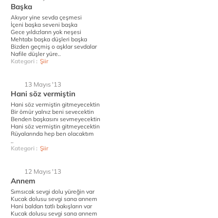
Başka
Akıyor yine sevda çeşmesi
İçeni başka seveni başka
Gece yıldızların yok neşesi
Mehtabı başka düşleri başka
Bizden geçmiş o aşklar sevdalar
Nafile düşler yüre..
Kategori :
Şiir
13 Mayıs '13
Hani söz vermiştin
Hani söz vermiştin gitmeyecektin
Bir ömür yalnız beni sevecektin
Benden başkasını sevmeyecektin
Hani söz vermiştin gitmeyecektin
Rüyalarında hep ben olacaktım
..
Kategori :
Şiir
12 Mayıs '13
Annem
Sımsıcak sevgi dolu yüreğin var
Kucak dolusu sevgi sana annem
Hani baldan tatlı bakışların var
Kucak dolusu sevgi sana annem