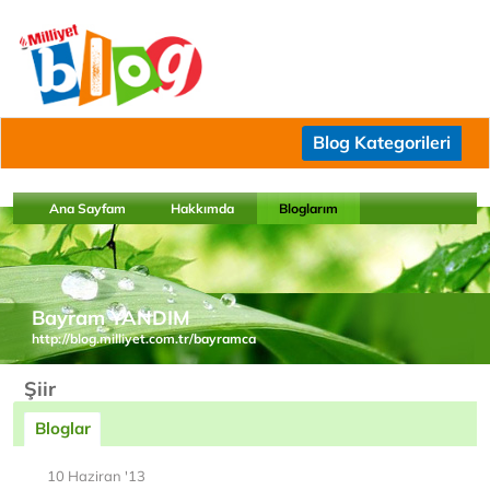
Blog Kategorileri
Ana Sayfam
Hakkımda
Bloglarım
Bayram YANDIM
http://blog.milliyet.com.tr/bayramca
Şiir
Bloglar
10 Haziran '13