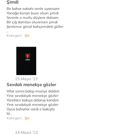
Şimdi
Bir bahar sabahı senle uyansam
Yanağa konan buse olsan şimdi
Seninle o mutlu düşlere dalsam
Bir çiğ damlası oluversen şimdi
Şenlense gönül bahçemdeki güller
..
Kategori :
Şiir
15 Mayıs '13
Sevdalı menekşe gözler
Yıllar sonra bakıp maziye daldım
Yine sevdalıydı menekşe gözler
Yürekten bakışa aldanıp kandım
Yine sevdalıydı menekşe gözler
Oysa baharlar vardı o bakışta
M..
Kategori :
Şiir
14 Mayıs '13