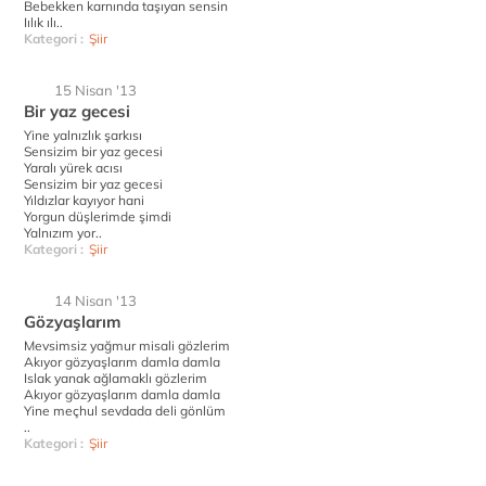
Bebekken karnında taşıyan sensin
Iılık ılı..
Kategori :
Şiir
15 Nisan '13
Bir yaz gecesi
Yine yalnızlık şarkısı
Sensizim bir yaz gecesi
Yaralı yürek acısı
Sensizim bir yaz gecesi
Yıldızlar kayıyor hani
Yorgun düşlerimde şimdi
Yalnızım yor..
Kategori :
Şiir
14 Nisan '13
Gözyaşlarım
Mevsimsiz yağmur misali gözlerim
Akıyor gözyaşlarım damla damla
Islak yanak ağlamaklı gözlerim
Akıyor gözyaşlarım damla damla
Yine meçhul sevdada deli gönlüm
..
Kategori :
Şiir