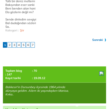
Tatlı bir deniz meltemi
Bakışından eser sanki
Beni benden alan hani
Ela gözlerin değil mi?
Sende dinledim sevgiyi
Bal dudağından sözleri
Sa..
Kategori :
Şiir
Sonraki
1
2
3
4
5
6
7
Toplam blog
: 70
: 147
Kayıt tarihi
: 19.09.12
Balıkesir'in Dursunbey ilçesinde 1964 yılında
dünyaya geldim. Ailem iki yaşındayken Manisa,
Kırka..