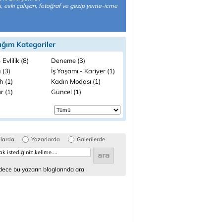
, eski çalışan, fotoğraf ve gezip yeme-icme
ığım Kategoriler
 Evlilik (8)
Deneme (3)
 (3)
İş Yaşamı - Kariyer (1)
h (1)
Kadın Modası (1)
r (1)
Güncel (1)
glarda
Yazarlarda
Galerilerde
ece bu yazarın bloglarında ara