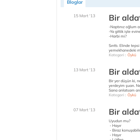
Bloglar
Bir ald
15 Mart '13
-Naptınız oğlum a
-Ya gittik işte evin
-Harbi mi?
Sırıttı. Elinde tep
yemekhanedeki mas
Kategori :
Öykü
Bir alda
13 Mart '13
Bir yer düşün ki, ne
yerdeyim şuan. Ne
Sana anlatsam anl
Kategori :
Öykü
Bir alda
07 Mart '13
Uyudun mu?
- Hayır
- Biraz konuşabili
- Hayır
- Lütfen...