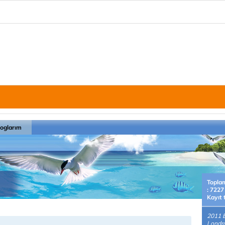
loglarım
Topla
: 7227
Kayıt 
2011 E
Londra'