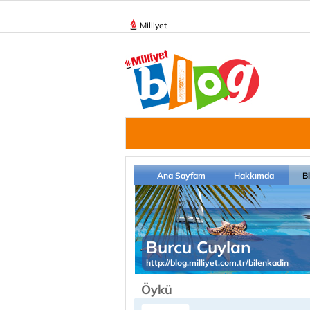
Milliyet
Ana Sayfam
Hakkımda
B
Burcu Cuylan
http://blog.milliyet.com.tr/bilenkadin
Öykü