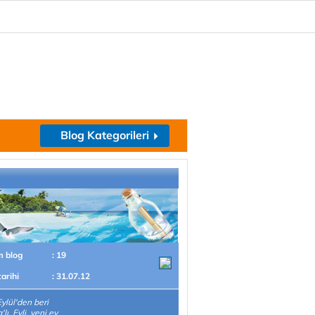
Blog Kategorileri
m blog
: 19
tarihi
: 31.07.12
ylül'den beri
lı. Evli, yeni ev