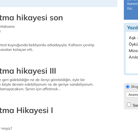
hanımı
ha..
atma hikayesi son
nlatsana
Yazd
e
Aşk -
Öykü
si tost kuyruğunda bekliyordu arkadaşıyla. Kafasını çevirip
aları kolaçan ett..
Miza
Anıla
tma hikayesi III
 geri gidebildiğin ne de ileriyi görebildiğin, öyle bir
 böyle devam edebiliyorum ne de geriye sarabiliyorum.
Blo
amayacaksın. Senin için affetmek ..
Sad
tma Hikayesi I
r miyiz?