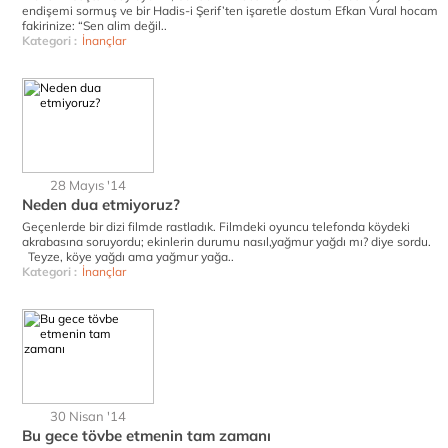
endişemi sormuş ve bir Hadis-i Şerif’ten işaretle dostum Efkan Vural hocam
fakirinize: “Sen alim değil..
Kategori :
İnançlar
28 Mayıs '14
Neden dua etmiyoruz?
Geçenlerde bir dizi filmde rastladık. Filmdeki oyuncu telefonda köydeki
akrabasına soruyordu; ekinlerin durumu nasıl,yağmur yağdı mı? diye sordu.
Teyze, köye yağdı ama yağmur yağa..
Kategori :
İnançlar
30 Nisan '14
Bu gece tövbe etmenin tam zamanı