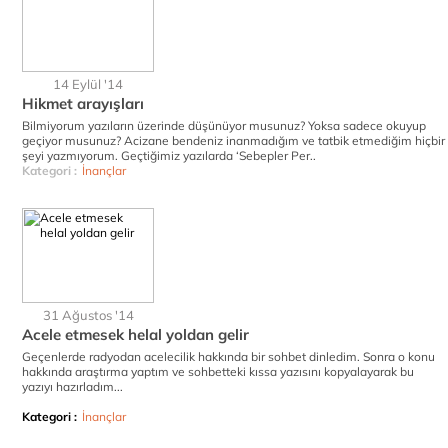
14 Eylül '14
Hikmet arayışları
Bilmiyorum yazıların üzerinde düşünüyor musunuz? Yoksa sadece okuyup
geçiyor musunuz? Acizane bendeniz inanmadığım ve tatbik etmediğim hiçbir
şeyi yazmıyorum. Geçtiğimiz yazılarda ‘Sebepler Per..
Kategori :
İnançlar
31 Ağustos '14
Acele etmesek helal yoldan gelir
Geçenlerde radyodan acelecilik hakkında bir sohbet dinledim. Sonra o konu
hakkında araştırma yaptım ve sohbetteki kıssa yazısını kopyalayarak bu
yazıyı hazırladım...
Kategori :
İnançlar