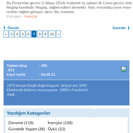
Bu Perşembe gecesi (1 Mayıs 2014) mübarek üç ayların ilk Cuma gecesi olan
Regaip kandilidir. Regaip, rağbet edilen demektir. Yani, meselabu sene mavi
renkler rağbet görüyor, deriz. Bu, insanlar..
Kategori :
İnançlar
Önceki
Sonraki
«
3
4
5
6
7
8
9
10
»
Toplam blog
: 455
: 812
Kayıt tarihi
: 04.09.12
1973 Konya Ereğli doğumluyum. Selçuk üni. MYO
Elektronik bölümü mezunuyum. 1993'e Friedreich
Atak..
Yazdığım Kategoriler
Deneme (118)
İnançlar (106)
Gündelik Yaşam (36)
Öykü (32)