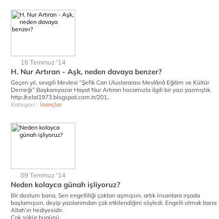
16 Temmuz '14
H. Nur Artıran - Aşk, neden davaya benzer?
Geçen yıl, sevgili Mevlevi “Şefik Can Uluslararası Mevlânâ Eğitim ve Kültür
Derneği” Başkanıyazar Hayat Nur Artıran hocamızla ilgili bir yazı yazmıştık.
http://celal1973.blogspot.com.tr/201..
Kategori :
İnançlar
09 Temmuz '14
Neden kolayca günah işliyoruz?
Bir dostum bana, Sen engelliliği çoktan aşmışsın, artık insanlara irşada
başlamışsın, deyip yazılarımdan çok etkilendiğini söyledi. Engelli olmak bana
Allah’ın hediyesidir.
Çok şükür bugünü..