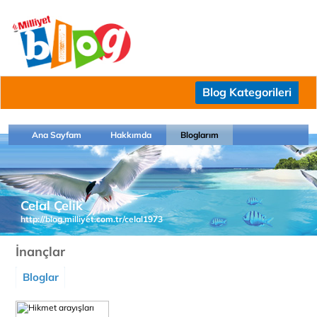
Blog Kategorileri
Ana Sayfam
Hakkımda
Bloglarım
Celal Çelik
http://blog.milliyet.com.tr/celal1973
İnançlar
Bloglar