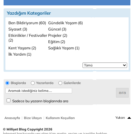
Yazdığım Kategoriler
Ben Bildiriyorum (60)
Gündelik Yaşam (6)
Siyaset (3)
Güncel (3)
Etkinlikler / Festivaller
Projeler (2)
(2)
Eğitim (2)
Kent Yaşamı (2)
Sağlıklı Yaşam (1)
İlk Yardım (1)
Bloglarda
Yazarlarda
Galerilerde
Sadece bu yazarın bloglarında ara
|
|
Yukarı
Anasayfa
Bize Ulaşın
Kullanım Koşulları
© Milliyet Blog Copyright 2026
İnternet baskısında yer alan tüm metin, resim ve içeriğin hakları