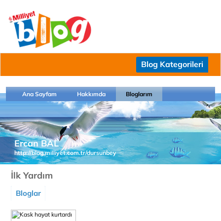
Blog Kategorileri
Ana Sayfam
Hakkımda
Bloglarım
Ercan BAL
http://blog.milliyet.com.tr/dursunbey
İlk Yardım
Bloglar