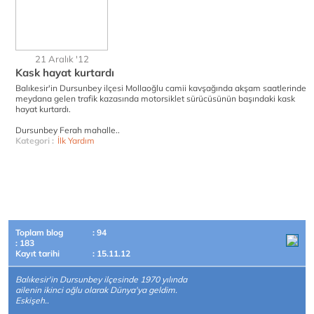
21 Aralık '12
Kask hayat kurtardı
Balıkesir'in Dursunbey ilçesi Mollaoğlu camii kavşağında akşam saatlerinde
meydana gelen trafik kazasında motorsiklet sürücüsünün başındaki kask
hayat kurtardı.
Dursunbey Ferah mahalle..
Kategori :
İlk Yardım
Toplam blog
: 94
: 183
Kayıt tarihi
: 15.11.12
Balıkesir'in Dursunbey ilçesinde 1970 yılında
ailenin ikinci oğlu olarak Dünya'ya geldim.
Eskişeh..