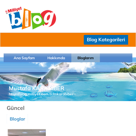
Blog Kategorileri
Ana Sayfam
Hakkımda
Bloglarım
Mustafa KARABİBER
http://blog.milliyet.com.tr/mkarabiber
Güncel
Bloglar