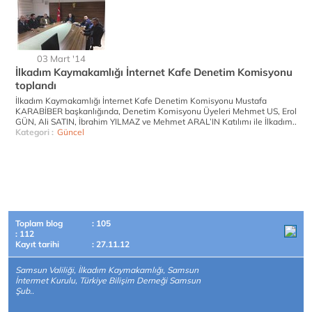
03 Mart '14
İlkadım Kaymakamlığı İnternet Kafe Denetim Komisyonu
toplandı
İlkadım Kaymakamlığı İnternet Kafe Denetim Komisyonu Mustafa
KARABİBER başkanlığında, Denetim Komisyonu Üyeleri Mehmet US, Erol
GÜN, Ali SATIN, İbrahim YILMAZ ve Mehmet ARAL’IN Katılımı ile İlkadım..
Kategori :
Güncel
Toplam blog
: 105
: 112
Kayıt tarihi
: 27.11.12
Samsun Valiliği, İlkadım Kaymakamlığı, Samsun
İntermet Kurulu, Türkiye Bilişim Derneği Samsun
Şub..