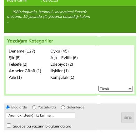
Kayıt tarihi
: 03.01.13
1989 doğumlu, İstanbul Üniversitesi Felsefe
mezunu. 10 yaşında şiir yazarak başladığı kalem
..
Yazdığım Kategoriler
Deneme (127)
Öykü (45)
Şiir (8)
Aşk - Evlilik (6)
Felsefe (2)
Edebiyat (2)
Anneler Günü (1)
İlişkiler (1)
Aile (1)
Komşuluk (1)
Bloglarda
Yazarlarda
Galerilerde
Sadece bu yazarın bloglarında ara