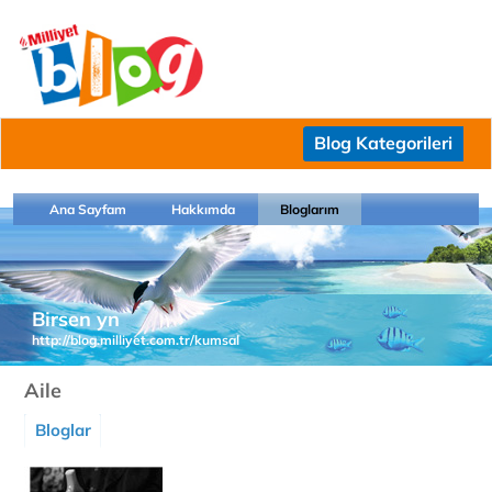
Blog Kategorileri
Ana Sayfam
Hakkımda
Bloglarım
Birsen yn
http://blog.milliyet.com.tr/kumsal
Aile
Bloglar