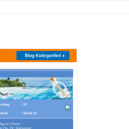
Blog Kategorileri
m blog
: 37
tarihi
: 18.04.13
log ve Cinsel
st Op. Dr. Süleyman