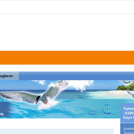
loglarım
Topla
: 8189
ag
Kayıt 
Jineko
Terapi