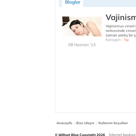
Bloglar
Vajinis
Vajinismus cinsel i
neticesinde cinse
zaman yanlış bir ş
Kategori :
Tıp
08 Haziran '13
|
|
Anasayfa
Bize Ulaşın
Kullanım Koşulları
İnternet baskısınd
© Milliyet Blog Copyright 2026