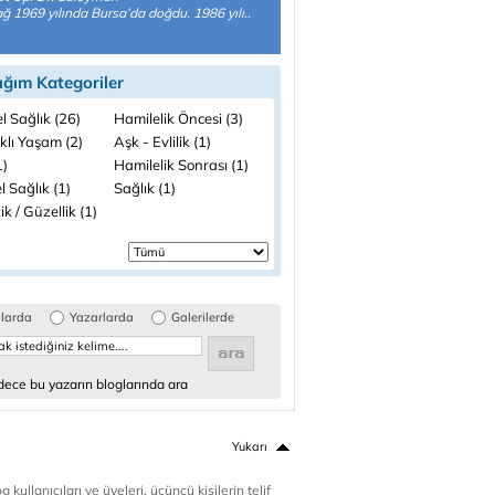
ğ 1969 yılında Bursa’da doğdu. 1986 yılı..
ığım Kategoriler
l Sağlık (26)
Hamilelik Öncesi (3)
klı Yaşam (2)
Aşk - Evlilik (1)
1)
Hamilelik Sonrası (1)
 Sağlık (1)
Sağlık (1)
ik / Güzellik (1)
glarda
Yazarlarda
Galerilerde
ece bu yazarın bloglarında ara
Yukarı
 kullanıcıları ve üyeleri, üçüncü kişilerin telif