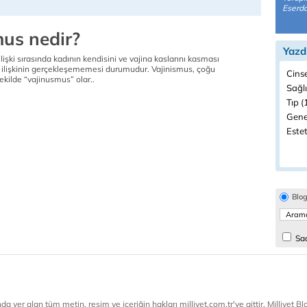
Eserda
mus nedir?
Yazd
lişki sırasında kadının kendisini ve vajina kaslarını kasması
l ilişkinin gerçekleşememesi durumudur. Vajinismus, çoğu
Cinse
ekilde “vajinusmus” olar..
Sağlı
Tıp (
Genel
Estet
Blo
Sad
a yer alan tüm metin, resim ve içeriğin hakları milliyet.com.tr'ye aittir. Milliyet Blog