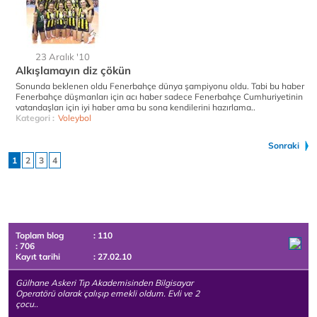
23 Aralık '10
Alkışlamayın diz çökün
Sonunda beklenen oldu Fenerbahçe dünya şampiyonu oldu. Tabi bu haber
Fenerbahçe düşmanları için acı haber sadece Fenerbahçe Cumhuriyetinin
vatandaşları için iyi haber ama bu sona kendilerini hazırlama..
Kategori :
Voleybol
Sonraki
1
2
3
4
Toplam blog
: 110
: 706
Kayıt tarihi
: 27.02.10
Gülhane Askeri Tıp Akademisinden Bilgisayar
Operatörü olarak çalışıp emekli oldum. Evli ve 2
çocu..