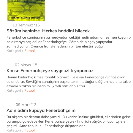
13 Temmuz '15
Sözüm hepinize. Herkes haddini bilecek
Fenerbahçe camiasının bu medyadan çektiği nedir adamlar resmen kuşanıp
saldırmaya başladılar Fenerbahçe'ye. Gören de bir şey yapıyorlar
zannediyorlar. Oyuncu transfer edersin bir ton eleştiri yağa..
Kategori :
Futbol
02 Mayıs '15
Kimse Fenerbahçeye saygısızlık yapamaz
Benim kadar hiç kimse fanatik olamaz. Hele işe Fenerbahçe girince akan
sular durur. Sevdiğim sanatçının başka takımı tuttuğunu öğrenince onu takip
etmeyi bırakan bir insanım. Şimdi bazılarınız “bu ..
Kategori :
Futbol
09 Mart '13
Adın adım kupaya Fenerbahçe'm
Bu akşam bir destan daha yazıldı. Bu kadar üstüne gittikleri, ellerinden gelse
paramparça edecekleri Fenerbahçe çeyrek final için büyük bir avantaj ele
geçirdi. Ama tabi bunu Fenerbahçe düşmanların..
Kategori :
Futbol