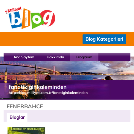
Blog Kategorileri
Ana Sayfam
Hakkımda
Bloglarım
fanatikiginkaleminden
http://blog.milliyet.com.tr/fanatiginkaleminden
FENERBAHCE
Bloglar