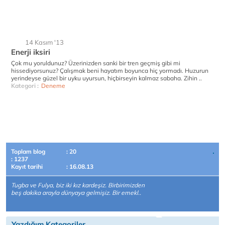
14 Kasım '13
Enerji iksiri
Çok mu yoruldunuz? Üzerinizden sanki bir tren geçmiş gibi mi
hissediyorsunuz? Çalışmak beni hayatım boyunca hiç yormadı. Huzurun
yerindeyse güzel bir uyku uyursun, hiçbirseyin kalmaz sabaha. Zihin ..
Kategori :
Deneme
Toplam blog
: 20
: 1237
Kayıt tarihi
: 16.08.13
Tugba ve Fulya, biz iki kız kardeşiz. Birbirimizden
beş dakika arayla dünyaya gelmişiz. Bir emekl..
Yazdığım Kategoriler