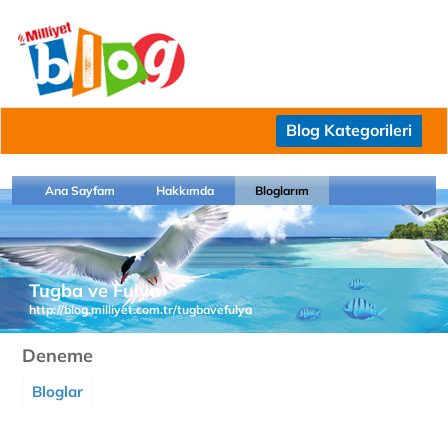
Blog Kategorileri
Ana Sayfam
Hakkımda
Bloglarım
Tugba ve Fulya
http://blog.milliyet.com.tr/tugbavefulya
Deneme
Bloglar