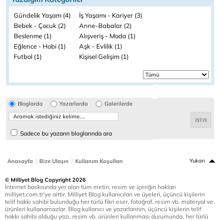
Gündelik Yaşam (4)
İş Yaşamı - Kariyer (3)
Bebek - Çocuk (2)
Anne-Babalar (2)
Beslenme (1)
Alışveriş - Moda (1)
Eğlence - Hobi (1)
Aşk - Evlilik (1)
Futbol (1)
Kişisel Gelişim (1)
Bloglarda
Yazarlarda
Galerilerde
Sadece bu yazarın bloglarında ara
|
|
Yukarı
Anasayfa
Bize Ulaşın
Kullanım Koşulları
© Milliyet Blog Copyright 2026
İnternet baskısında yer alan tüm metin, resim ve içeriğin hakları
milliyet.com.tr'ye aittir. Milliyet Blog kullanıcıları ve üyeleri, üçüncü kişilerin
telif hakkı sahibi bulunduğu her türlü fikri eser, fotoğraf, resim vb. materyal ve
ürünleri kullanamazlar. Blog kullanıcı ve yazarlarının, üçüncü kişilerin telif
hakkı sahibi olduğu yazı, resim vb. ürünleri kullanması durumunda, her türlü